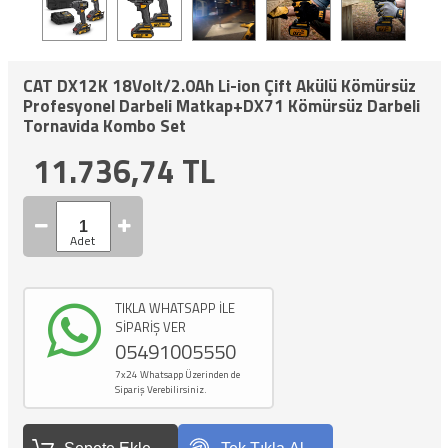
CAT DX12K 18Volt/2.0Ah Li-ion Çift Akülü Kömürsüz
Profesyonel Darbeli Matkap+DX71 Kömürsüz Darbeli
Tornavida Kombo Set
11.736,74
TL
TIKLA WHATSAPP İLE
SİPARİŞ VER
05491005550
7x24 Whatsapp Üzerinden de
Sipariş Verebilirsiniz.