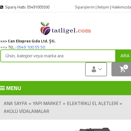
Sipariş Hattı: 05491005550
Siparişlerim
|
İletişim
|
Hakkımızda
==> Can Ekspres Gıda Ltd. Şti.
==> TEL :
0549 100 55 50
ARA
0
MENU
ANA SAYFA
»
YAPI MARKET
»
ELEKTRIKLI EL ALETLERI
»
AKÜLÜ VIDALAMALAR