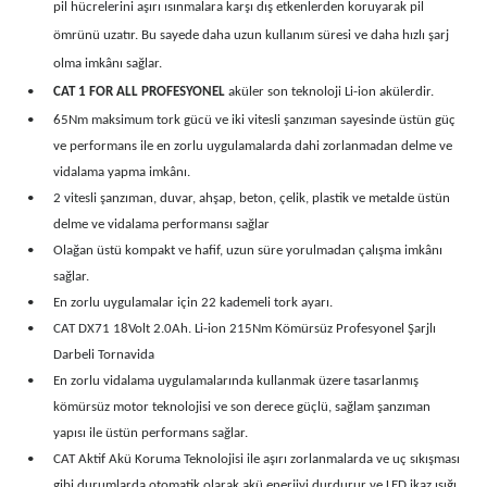
pil hücrelerini aşırı ısınmalara karşı dış etkenlerden koruyarak pil
ömrünü uzatır. Bu sayede daha uzun kullanım süresi ve daha hızlı şarj
olma imkânı sağlar.
•
CAT 1 FOR ALL PROFESYONEL
aküler son teknoloji Li-ion akülerdir.
•
65Nm maksimum tork gücü ve iki vitesli şanzıman sayesinde üstün güç
ve performans ile en zorlu uygulamalarda dahi zorlanmadan delme ve
vidalama yapma imkânı.
•
2 vitesli şanzıman, duvar, ahşap, beton, çelik, plastik ve metalde üstün
delme ve vidalama performansı sağlar
•
Olağan üstü kompakt ve hafif, uzun süre yorulmadan çalışma imkânı
sağlar.
•
En zorlu uygulamalar için 22 kademeli tork ayarı.
•
CAT DX71 18Volt 2.0Ah. Li-ion 215Nm Kömürsüz Profesyonel Şarjlı
Darbeli Tornavida
•
En zorlu vidalama uygulamalarında kullanmak üzere tasarlanmış
kömürsüz motor teknolojisi ve son derece güçlü, sağlam şanzıman
yapısı ile üstün performans sağlar.
•
CAT Aktif Akü Koruma Teknolojisi ile aşırı zorlanmalarda ve uç sıkışması
gibi durumlarda otomatik olarak akü enerjiyi durdurur ve LED ikaz ışığı