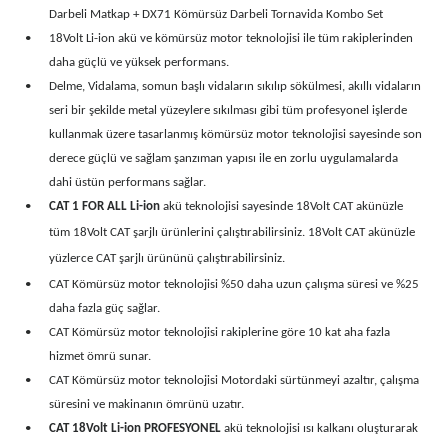
Darbeli Matkap + DX71 Kömürsüz Darbeli Tornavida Kombo Set
•
18Volt Li-ion akü ve kömürsüz motor teknolojisi ile tüm rakiplerinden
daha güçlü ve yüksek performans.
•
Delme, Vidalama, somun başlı vidaların sıkılıp sökülmesi, akıllı vidaların
seri bir şekilde metal yüzeylere sıkılması gibi tüm profesyonel işlerde
kullanmak üzere tasarlanmış kömürsüz motor teknolojisi sayesinde son
derece güçlü ve sağlam şanzıman yapısı ile en zorlu uygulamalarda
dahi üstün performans sağlar.
•
CAT 1 FOR ALL Li-ion
akü teknolojisi sayesinde 18Volt CAT akünüzle
tüm 18Volt CAT şarjlı ürünlerini çalıştırabilirsiniz. 18Volt CAT akünüzle
yüzlerce CAT şarjlı ürününü çalıştırabilirsiniz.
•
CAT Kömürsüz motor teknolojisi %50 daha uzun çalışma süresi ve %25
daha fazla güç sağlar.
•
CAT Kömürsüz motor teknolojisi rakiplerine göre 10 kat aha fazla
hizmet ömrü sunar.
•
CAT Kömürsüz motor teknolojisi Motordaki sürtünmeyi azaltır, çalışma
süresini ve makinanın ömrünü uzatır.
•
CAT 18Volt Li-ion PROFESYONEL
akü teknolojisi ısı kalkanı oluşturarak