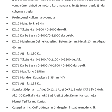
yanıp söner, aküyü ve motoru korumaya alır. Tetiğe tekrar basıldığında
çalışmaya başlar.
•
Profesyonel Kullanıma uygundur
•
DX12 Maks. Tork: 65Nm
•
DX12 Yüksüz Hızı: 0-500 / 0-2000 dev/dk.
•
DX12 Darbe Sayısı: 0-8000/0-32000 darbe/dk.
•
DX12 Maksimum Delme Kapasitesi: Beton: 16mm, Metal: 13mm, Ahşap
40mm
•
DX12 Ağırlık: 1,80 Kg.
•
DX71 Yüksüz Hızı: 0-1300 / 0-2100 / 0-3200 dev/dk.
•
DX71 Darbe Sayısı: 0-1600 / 0-2900 / 0-3600 darbe/dk.
•
DX71 Max. Tork: 215Nm.
•
DX71 Mandren Kapasitesi: 6,35mm (¼”)
•
DX71 Ağırlık: 1,55 Kg.
•
Standart Ekipman: 1 Adet DX12, 1 Adet DX71, 2 Adet CAT 18V 2.0Ah.
Akü, 30 Dakikalık Hızlı Akü Şarj Aleti, 2 adet Kemer Kancası, Ağır
Hizmet Tipi Taşıma Çantası.
•
Caterpillar Inc. CAT®, dünyanın önde gelen inşaat ve madencilik