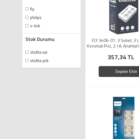
fly
philips
s-link
Stok Durumu
FLY 3406-01, 3 Soket, 3 
Korumalı Priz, 2.1A, Anahtarl
(Beyaz)
stokta var
357,34 TL
stokta yok
Sepete Ekle