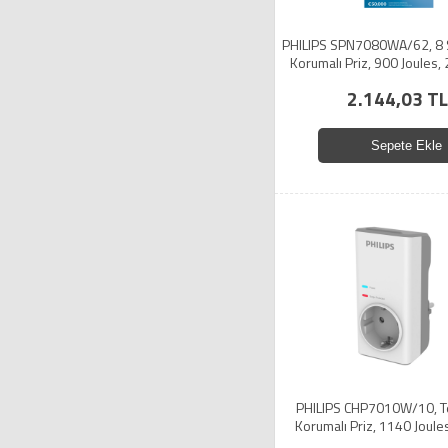
PHILIPS SPN7080WA/62, 8 
Korumalı Priz, 900 Joules,
Kablo, (Beyaz)
2.144,03 TL
Sepete Ekle
PHILIPS CHP7010W/10, Te
Korumalı Priz, 1140 Joule