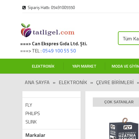
Sipariş Hattı: 05491005550
Tüm Kat
===> Can Ekspres Gıda Ltd. Şti.
===> TEL :
0549 100 55 50
ELEKTRONIK
YAPI MARKET
MODA VE GIYI
ANA SAYFA
»
ELEKTRONIK
»
ÇEVRE BİRİMLERİ
ÇOK SATANLAR
FLY
PHILIPS
SLINK
Markalar