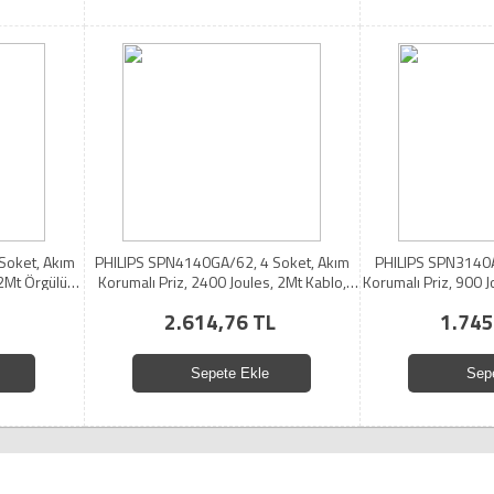
Soket, Akım
PHILIPS SPN4140GA/62, 4 Soket, Akım
PHILIPS SPN3140A
 2Mt Örgülü
Korumalı Priz, 2400 Joules, 2Mt Kablo,
Korumalı Priz, 900 J
1xUsb-C PD 20W Hızlı Şarj, 2xUsb-A QC
2.614,76 TL
1.745
18W, (Gri)
Sepete Ekle
Sep