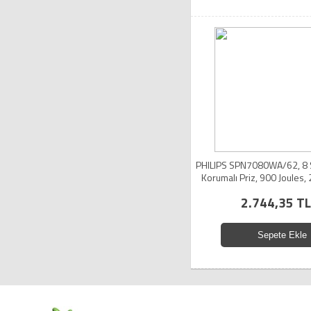
PHILIPS SPN7080WA/62, 8 
Korumalı Priz, 900 Joules,
Kablo, (Beyaz)
2.744,35 TL
Sepete Ekle