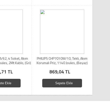
/62, 4 Soket, Akım
PHILIPS CHP7010W/10, Tekli, Akım
oules, 2Mt Kablo, (Gri)
Korumalı Priz, 1140 Joules, (Beyaz)
,71 TL
869,04 TL
ete Ekle
Sepete Ekle