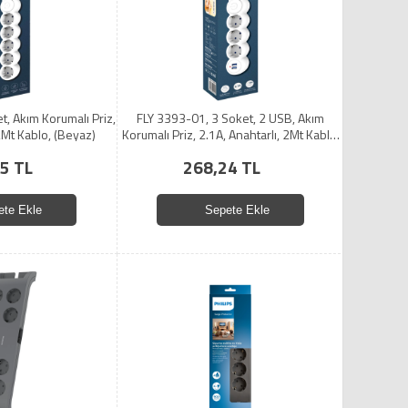
t, Akım Korumalı Priz,
FLY 3393-01, 3 Soket, 2 USB, Akım
 2Mt Kablo, (Beyaz)
Korumalı Priz, 2.1A, Anahtarlı, 2Mt Kablo,
(Beyaz)
5 TL
268,24 TL
ete Ekle
Sepete Ekle