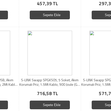
457,39 TL
297,3
Sepete Ekle
Sep
USB, Akım
S-LINK Swapp SPGKS05, 5 Soket, Akım
S-LINK Swapp SPGK
ı, 2Mt Kablo,
Korumalı Priz, 1.5Mt Kablo, 900 Joule (Gri)
Korumalı Priz, 1.5Mt
%100 Bakır
%100
716,58 TL
571,7
Sepete Ekle
Sep