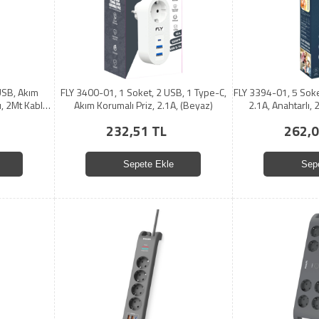
USB, Akım
FLY 3400-01, 1 Soket, 2 USB, 1 Type-C,
FLY 3394-01, 5 Soke
ı, 2Mt Kablo,
Akım Korumalı Priz, 2.1A, (Beyaz)
2.1A, Anahtarlı,
232,51 TL
262,0
Sepete Ekle
Sep