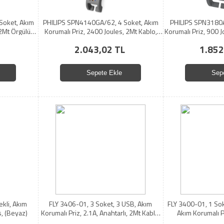
Soket, Akım
PHILIPS SPN4140GA/62, 4 Soket, Akım
PHILIPS SPN3180A
 2Mt Örgülü
Korumalı Priz, 2400 Joules, 2Mt Kablo,
Korumalı Priz, 900 J
1xUsb-C PD 20W Hızlı Şarj, 2xUsb-A QC
2.043,02 TL
1.852
18W, (Gri)
Sepete Ekle
Sep
kli, Akım
FLY 3406-01, 3 Soket, 3 USB, Akım
FLY 3400-01, 1 Sok
s, (Beyaz)
Korumalı Priz, 2.1A, Anahtarlı, 2Mt Kablo,
Akım Korumalı P
(Beyaz)