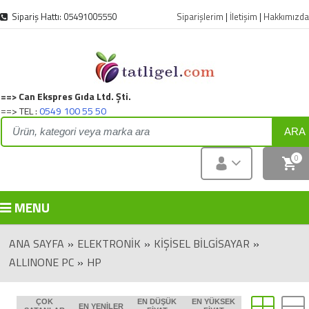
Sipariş Hattı: 05491005550
Siparişlerim
|
İletişim
|
Hakkımızda
==> Can Ekspres Gıda Ltd. Şti.
==> TEL :
0549 100 55 50
ARA
0
MENU
ANA SAYFA
»
ELEKTRONIK
»
KİŞİSEL BİLGİSAYAR
»
ALLINONE PC
»
HP
ÇOK
EN DÜŞÜK
EN YÜKSEK
EN YENILER