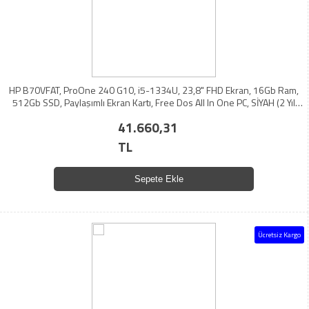
HP B70VFAT, ProOne 240 G10, i5-1334U, 23,8" FHD Ekran, 16Gb Ram,
512Gb SSD, Paylaşımlı Ekran Kartı, Free Dos All In One PC, SİYAH (2 Yıl
Yerinde Garanti)
41.660,31
TL
Sepete Ekle
Ücretsiz Kargo