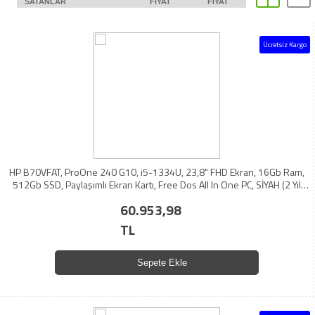
SATANLAR
FIYAT
FIYAT
Ücretsiz Kargo
HP B70VFAT, ProOne 240 G10, i5-1334U, 23,8" FHD Ekran, 16Gb Ram,
512Gb SSD, Paylaşımlı Ekran Kartı, Free Dos All In One PC, SİYAH (2 Yıl
Yerinde Garanti)
60.953,98
TL
Sepete Ekle