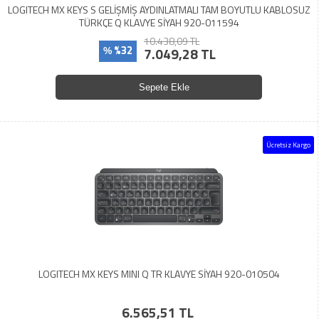
LOGITECH MX KEYS S GELİŞMİŞ AYDINLATMALI TAM BOYUTLU KABLOSUZ
TÜRKÇE Q KLAVYE SİYAH 920-011594
10.438,09 TL
%32
7.049,28 TL
%
Sepete Ekle
Ücretsiz Kargo
LOGITECH MX KEYS MINI Q TR KLAVYE SİYAH 920-010504
6.565,51 TL