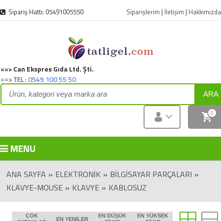
Sipariş Hattı: 05491005550
Siparişlerim
|
İletişim
|
Hakkımızda
==> Can Ekspres Gıda Ltd. Şti.
==> TEL :
0549 100 55 50
ARA
0
MENU
ANA SAYFA
»
ELEKTRONIK
»
BILGISAYAR PARÇALARI
»
KLAVYE-MOUSE
»
KLAVYE
»
KABLOSUZ
ÇOK
EN DÜŞÜK
EN YÜKSEK
EN YENILER