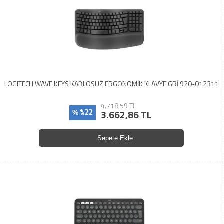
LOGITECH WAVE KEYS KABLOSUZ ERGONOMİK KLAVYE GRİ 920-012311
4.718,59 TL
%22
3.662,86 TL
%
Sepete Ekle