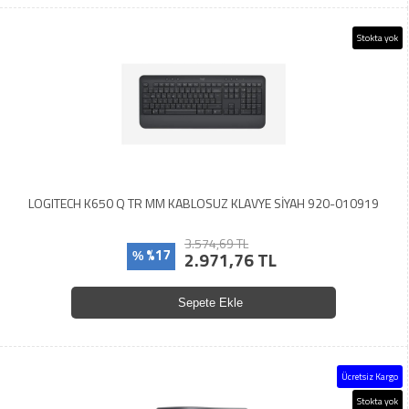
Stokta yok
LOGITECH K650 Q TR MM KABLOSUZ KLAVYE SİYAH 920-010919
3.574,69 TL
%17
2.971,76 TL
%
Sepete Ekle
Ücretsiz Kargo
Stokta yok