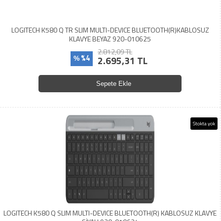
LOGITECH K580 Q TR SLIM MULTI-DEVICE BLUETOOTH(R)KABLOSUZ
KLAVYE BEYAZ 920-010625
2.812,09 TL
%4
2.695,31 TL
%
Sepete Ekle
Stokta yok
LOGITECH K580 Q SLIM MULTI-DEVICE BLUETOOTH(R) KABLOSUZ KLAVYE