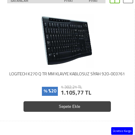
SATANLAR
FIYAT
FIYAT
LOGITECH K270 Q TR MM KLAVYE KABLOSUZ SİYAH 920-003761
1.382,21 TL
%20
1.105,77 TL
%
Sepete Ekle
Ücretsiz Kargo