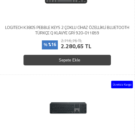
LOGITECH K380S PEBBLE KEYS 2 ÇOKLU CİHAZ ÖZELLİKLİ BLUETOOTH
TÜRKÇE Q KLAVYE GRİ 920-011859
2.716,76 TL
%16
2.280,65 TL
%
Sepete Ekle
Ücretsiz Kargo