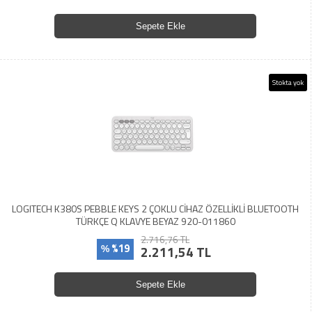
Sepete Ekle
Stokta yok
LOGITECH K380S PEBBLE KEYS 2 ÇOKLU CİHAZ ÖZELLİKLİ BLUETOOTH
TÜRKÇE Q KLAVYE BEYAZ 920-011860
2.716,76 TL
%19
2.211,54 TL
%
Sepete Ekle