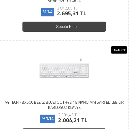
SİYAH 920-010624
2.812,09 TL
%4
2.695,31 TL
%
Sepete Ekle
Stokta yok
A4 TECH FBX50C BEYAZ BLUETOOTH+2.4G NANO MM SARJ EDILEBILIR
KABLOSUZ KLAVYE
2.335,46 TL
%14
2.004,21 TL
%