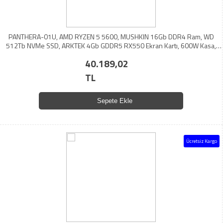
PANTHERA-01U, AMD RYZEN 5 5600, MUSHKIN 16Gb DDR4 Ram, WD
512Tb NVMe SSD, ARKTEK 4Gb GDDR5 RX550 Ekran Kartı, 600W Kasa,
OEM PAKET (BOL Hediyeli)
40.189,02
TL
Sepete Ekle
Ücretsiz Kargo