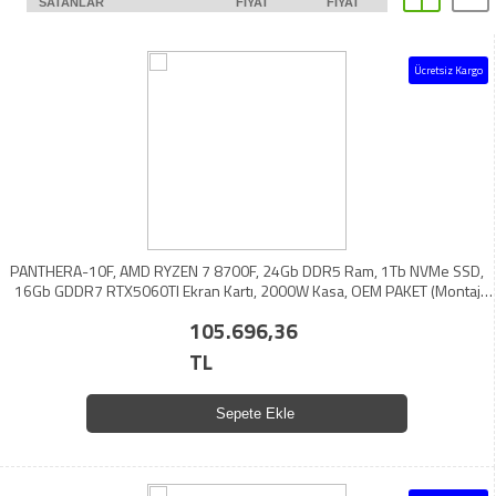
SATANLAR
FIYAT
FIYAT
Ücretsiz Kargo
PANTHERA-10F, AMD RYZEN 7 8700F, 24Gb DDR5 Ram, 1Tb NVMe SSD,
16Gb GDDR7 RTX5060TI Ekran Kartı, 2000W Kasa, OEM PAKET (Montaj
Yapılmamaktadır)
105.696,36
TL
Sepete Ekle