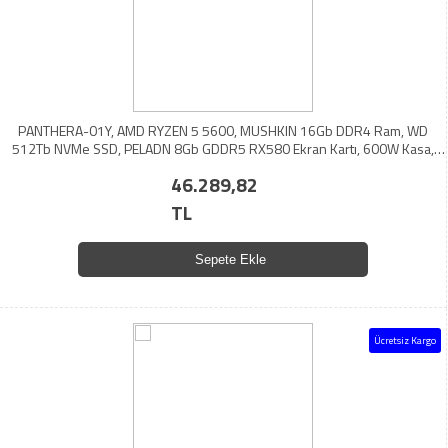
PANTHERA-01Y, AMD RYZEN 5 5600, MUSHKIN 16Gb DDR4 Ram, WD
512Tb NVMe SSD, PELADN 8Gb GDDR5 RX580 Ekran Kartı, 600W Kasa,
OEM PAKET (BOL Hediyeli)
46.289,82
TL
Sepete Ekle
Ücretsiz Kargo