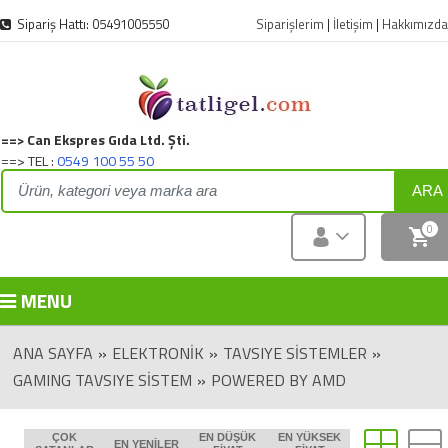
Sipariş Hattı: 05491005550
Siparişlerim
|
İletişim
|
Hakkımızda
==> Can Ekspres Gıda Ltd. Şti.
==> TEL :
0549 100 55 50
ARA
0
MENU
ANA SAYFA
»
ELEKTRONIK
»
TAVSIYE SİSTEMLER
»
GAMING TAVSIYE SİSTEM
»
POWERED BY AMD
ÇOK
EN DÜŞÜK
EN YÜKSEK
EN YENILER