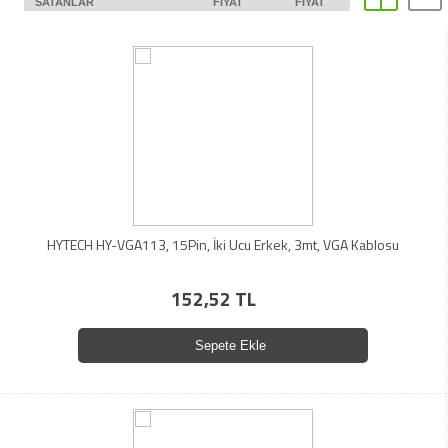
SATANLAR
FIYAT
FIYAT
HYTECH HY-VGA113, 15Pin, İki Ucu Erkek, 3mt, VGA Kablosu
152,52 TL
Sepete Ekle