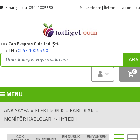
Sipariş Hattı: 05491005550
Siparişlerim
|
İletişim
|
Hakkımızda
==> Can Ekspres Gıda Ltd. Şti.
==> TEL :
0549 100 55 50
ARA
0
MENU
ANA SAYFA
»
ELEKTRONIK
»
KABLOLAR
»
MONİTÖR KABLOLARI
»
HYTECH
ÇOK
EN DÜŞÜK
EN YÜKSEK
EN YENILER