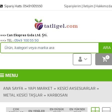
Sipariş Hattı: 05491005550
Siparişlerim
|
İletişim
|
Hakkımızda
==> Can Ekspres Gıda Ltd. Şti.
==> TEL :
0549 100 55 50
ARA
0
MENU
ANA SAYFA
»
YAPI MARKET
»
KESICI AKSESUARLAR
»
METAL KESICI TAŞLAR
»
KARBOSAN
ÇOK
EN DÜŞÜK
EN YÜKSEK
EN YENILER