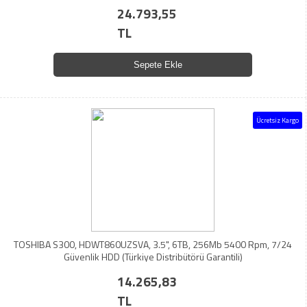
24.793,55
TL
Sepete Ekle
Ücretsiz Kargo
TOSHIBA S300, HDWT860UZSVA, 3.5", 6TB, 256Mb 5400 Rpm, 7/24
Güvenlik HDD (Türkiye Distribütörü Garantili)
14.265,83
TL