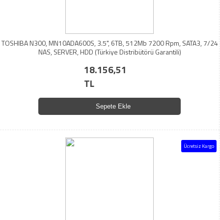
TOSHIBA N300, MN10ADA600S, 3.5", 6TB, 512Mb 7200 Rpm, SATA3, 7/24
NAS, SERVER, HDD (Türkiye Distribütörü Garantili)
18.156,51
TL
Sepete Ekle
Ücretsiz Kargo