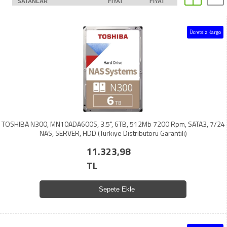
SATANLAR
FIYAT
FIYAT
Ücretsiz Kargo
TOSHIBA N300, MN10ADA600S, 3.5", 6TB, 512Mb 7200 Rpm, SATA3, 7/24
NAS, SERVER, HDD (Türkiye Distribütörü Garantili)
11.323,98
TL
Sepete Ekle