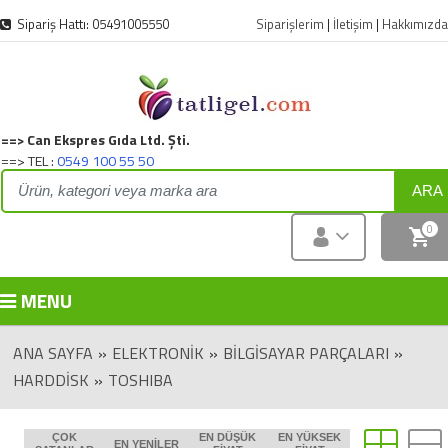
Sipariş Hattı: 05491005550
Siparişlerim
|
İletişim
|
Hakkımızda
==> Can Ekspres Gıda Ltd. Şti.
==> TEL :
0549 100 55 50
ARA
0
MENU
ANA SAYFA
»
ELEKTRONIK
»
BİLGİSAYAR PARÇALARI
»
HARDDISK
»
TOSHIBA
ÇOK
EN DÜŞÜK
EN YÜKSEK
EN YENILER