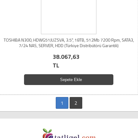
TOSHIBA N300, HDWG51JUZSVA, 3.5", 18TB, 512Mb 7200 Rpm, SATA3,
7/24 NAS, SERVER, HDD (Türkiye Distribütörü Garantili)
38.067,63
TL
Sepete Ekle
1
2