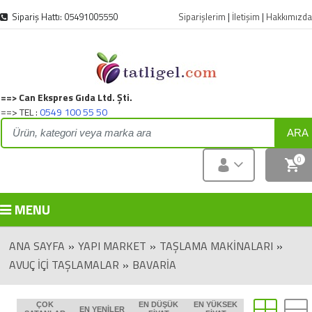
Sipariş Hattı: 05491005550
Siparişlerim
|
İletişim
|
Hakkımızda
==> Can Ekspres Gıda Ltd. Şti.
==> TEL :
0549 100 55 50
ARA
0
MENU
ANA SAYFA
»
YAPI MARKET
»
TAŞLAMA MAKINALARI
»
AVUÇ İÇI TAŞLAMALAR
»
BAVARIA
ÇOK
EN DÜŞÜK
EN YÜKSEK
EN YENILER