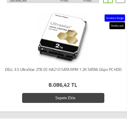
SATANLAR
FIYAT
FIYAT
Ücretsiz Kargo
Stokta yok
DELL 3.5 UltraStar 2TB DC HA210 SATA RPM 7.2K SATA6 Gbps PC HDD
8.086,42 TL
Sepete Ekle