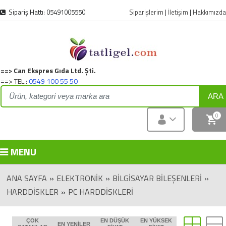
Sipariş Hattı: 05491005550
Siparişlerim
|
İletişim
|
Hakkımızda
==> Can Ekspres Gıda Ltd. Şti.
==> TEL :
0549 100 55 50
ARA
0
MENU
ANA SAYFA
»
ELEKTRONIK
»
BILGISAYAR BILEŞENLERI
»
HARDDISKLER
»
PC HARDDISKLERI
ÇOK
EN DÜŞÜK
EN YÜKSEK
EN YENILER