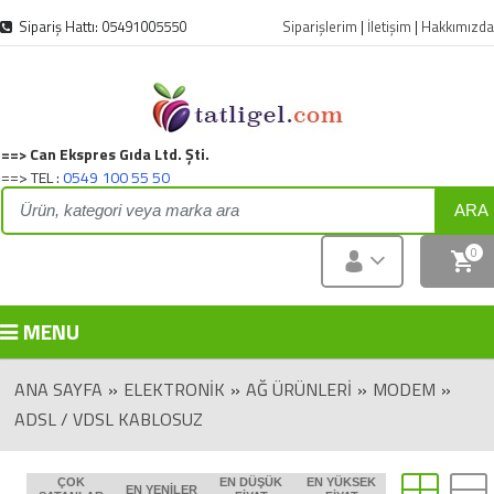
Sipariş Hattı: 05491005550
Siparişlerim
|
İletişim
|
Hakkımızda
==> Can Ekspres Gıda Ltd. Şti.
==> TEL :
0549 100 55 50
ARA
0
MENU
ANA SAYFA
»
ELEKTRONIK
»
AĞ ÜRÜNLERI
»
MODEM
»
ADSL / VDSL KABLOSUZ
ÇOK
EN DÜŞÜK
EN YÜKSEK
EN YENILER