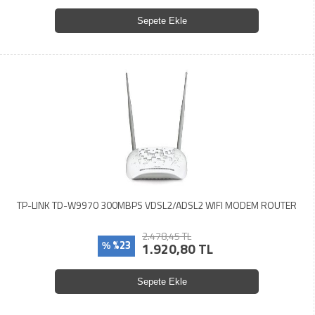
Sepete Ekle
TP-LINK TD-W9970 300MBPS VDSL2/ADSL2 WIFI MODEM ROUTER
2.478,45 TL
%23
1.920,80 TL
%
Sepete Ekle