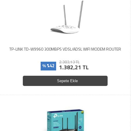
TP-LINK TD-W9960 300MBPS VDSL/ADSL WIFI MODEM ROUTER
2.383,13 TL
%42
1.382,21 TL
%
Sepete Ekle