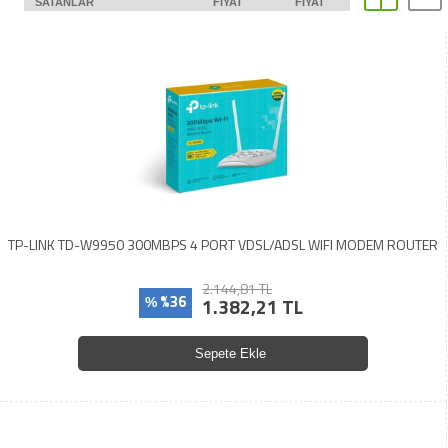
SATANLAR
FIYAT
FIYAT
TP-LINK TD-W9950 300MBPS 4 PORT VDSL/ADSL WIFI MODEM ROUTER
2.144,81 TL
%36
1.382,21 TL
%
Sepete Ekle