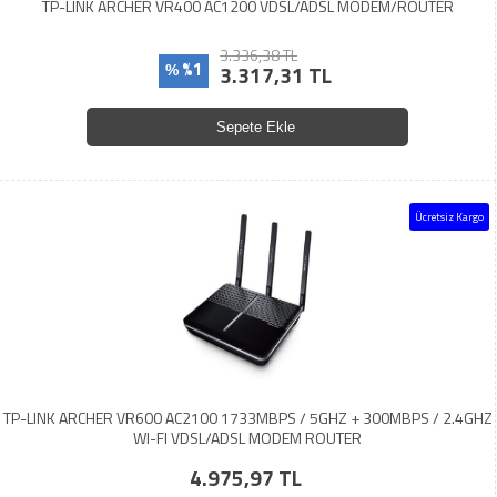
TP-LINK ARCHER VR400 AC1200 VDSL/ADSL MODEM/ROUTER
3.336,38 TL
%1
3.317,31 TL
%
Sepete Ekle
Ücretsiz Kargo
TP-LINK ARCHER VR600 AC2100 1733MBPS / 5GHZ + 300MBPS / 2.4GHZ
WI-FI VDSL/ADSL MODEM ROUTER
4.975,97 TL