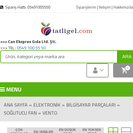
Sipariş Hattı: 05491005550
Siparişlerim
|
İletişim
|
Hakkımızda
==> Can Ekspres Gıda Ltd. Şti.
==> TEL :
0549 100 55 50
ARA
0
MENU
ANA SAYFA
»
ELEKTRONIK
»
BİLGİSAYAR PARÇALARI
»
SOĞUTUCU FAN
»
VENTO
ÇOK
EN DÜŞÜK
EN YÜKSEK
EN YENILER