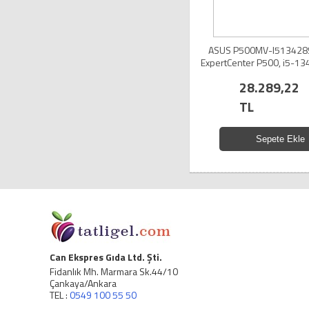
ASUS P500MV-I51342
ExpertCenter P500, i5-1
DDR5 Ram, 512Gb SSD, Payl
28.289,22
Kartı, FreeDos, Mini K
TL
Sepete Ekle
Can Ekspres Gıda Ltd. Şti.
Fidanlık Mh. Marmara Sk.44/10
Çankaya/Ankara
TEL :
0549 100 55 50