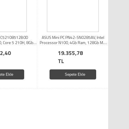
-C52108512B0D
ASUS Mini PC PN42-SN0285AV, Intel
0, Core 5 210H, 8Gb
Processor N100, 4Gb Ram, 128Gb M.2
D, Paylaşımlı Ekran
SSD, DP, HDMI, VGA, COM, USB, Paylaşımlı
2,40
19.355,78
s, Mini Kule PC
Ekran Kartı, Wi-Fi6E, Windows 11 Pro,
MFF MiniPC
TL
ete Ekle
Sepete Ekle