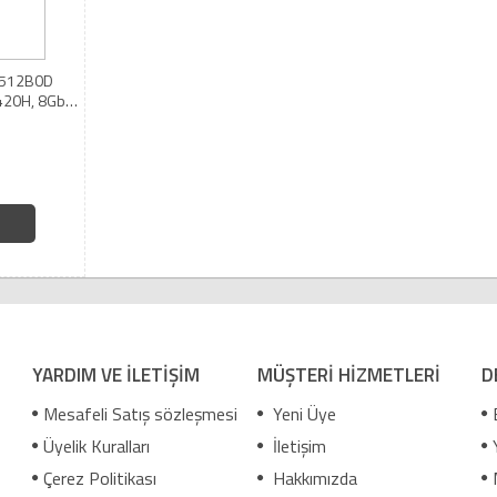
8512B0D
3420H, 8Gb
aşımlı Ekran
ule PC
YARDIM VE İLETİŞİM
MÜŞTERİ HİZMETLERİ
D
Mesafeli Satış sözleşmesi
Yeni Üye
Üyelik Kuralları
İletişim
Çerez Politikası
Hakkımızda