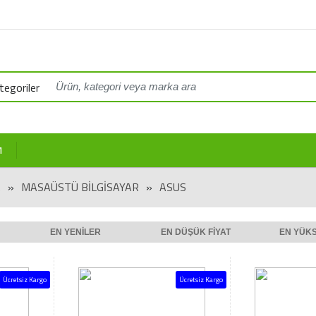
egoriler
M
R
»
MASAÜSTÜ BİLGİSAYAR
»
ASUS
EN YENILER
EN DÜŞÜK FIYAT
EN YÜKS
Ücretsiz Kargo
Ücretsiz Kargo