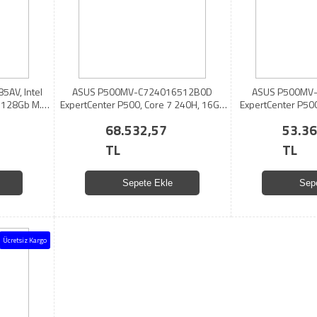
5AV, Intel
ASUS P500MV-C724016512B0D
ASUS P500MV
 128Gb M.2
ExpertCenter P500, Core 7 240H, 16Gb
ExpertCenter P50
B, Paylaşımlı
DDR5 Ram, 512Gb SSD, Paylaşımlı Ekran
DDR5 Ram, 512Gb SS
68.532,57
53.36
ows 11 Pro,
Kartı, FreeDos, Mini Kule PC
Kartı, FreeDo
TL
TL
Sepete Ekle
Sep
Ücretsiz Kargo