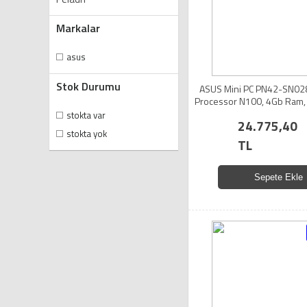
Markalar
asus
Stok Durumu
ASUS Mini PC PN42-SN028
Processor N100, 4Gb Ram,
SSD, DP, HDMI, VGA, COM, US
stokta var
24.775,40
Ekran Kartı, Wi-Fi6E, Wind
stokta yok
MFF MiniPC
TL
Sepete Ekle