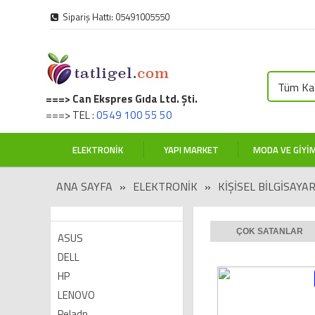
Sipariş Hattı: 05491005550
Tüm Kat
===> Can Ekspres Gıda Ltd. Şti.
===> TEL :
0549 100 55 50
ELEKTRONIK
YAPI MARKET
MODA VE GIYI
ANA SAYFA
»
ELEKTRONIK
»
KİŞİSEL BİLGİSAYA
ÇOK SATANLAR
ASUS
DELL
HP
LENOVO
Peladn