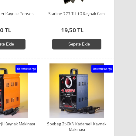
er Kaynak Pensesi
Starline 777 TH 10 Kaynak Camı
0 TL
19,50 TL
ete Ekle
Sepete Ekle
Ücretsiz Kargo
Ücretsiz Kargo
jlı Kaynak Makinası
Soybeg 250KN Kademeli Kaynak
Makinası