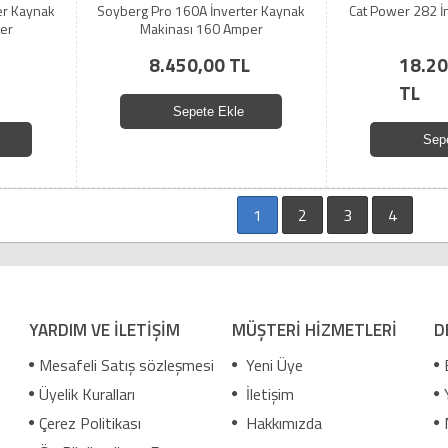
er Kaynak
Soyberg Pro 160A İnverter Kaynak
Cat Power 282 İ
er
Makinası 160 Amper
8.450,00 TL
18.20
TL
Sepete Ekle
Sep
1
2
3
4
YARDIM VE İLETİŞİM
MÜŞTERİ HİZMETLERİ
D
Mesafeli Satış sözleşmesi
Yeni Üye
Üyelik Kuralları
İletişim
Çerez Politikası
Hakkımızda