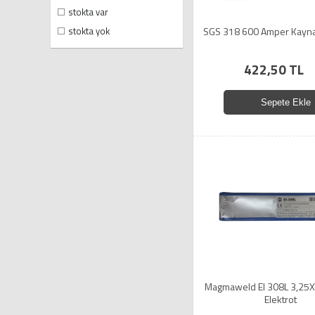
stokta var
stokta yok
SGS 318 600 Amper Kayna
422,50 TL
Sepete Ekle
Magmaweld EI 308L 3,25
Elektrot