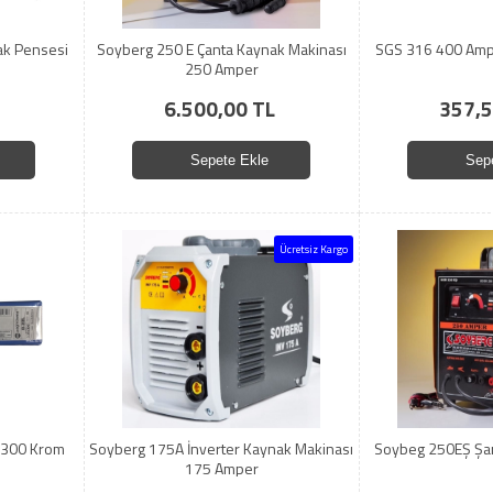
k Pensesi
Soyberg 250 E Çanta Kaynak Makinası
SGS 316 400 Amp
250 Amper
6.500,00 TL
357,5
Sepete Ekle
Sep
Ücretsiz Kargo
X300 Krom
Soyberg 175A İnverter Kaynak Makinası
Soybeg 250EŞ Şar
175 Amper