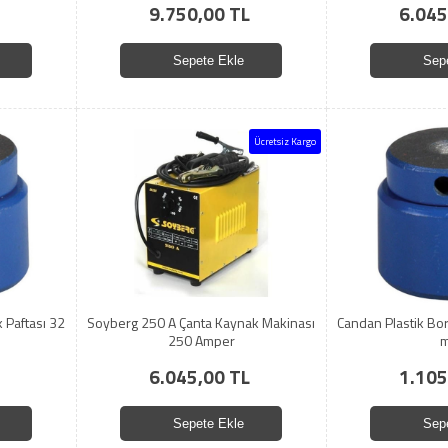
9.750,00 TL
6.045
Sepete Ekle
Sep
Ücretsiz Kargo
 Paftası 32
Soyberg 250 A Çanta Kaynak Makinası
Candan Plastik Bo
250 Amper
6.045,00 TL
1.105
Sepete Ekle
Sep