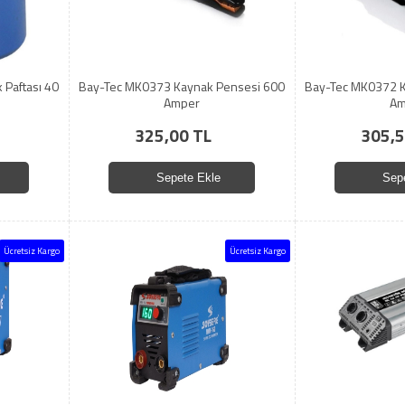
 Paftası 40
Bay-Tec MK0373 Kaynak Pensesi 600
Bay-Tec MK0372 K
Amper
Am
325,00 TL
305,5
Sepete Ekle
Sep
Ücretsiz Kargo
Ücretsiz Kargo