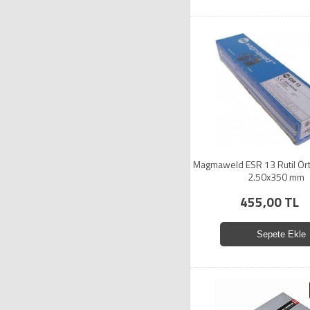
Magmaweld ESR 13 Rutil Ört
2.50x350 mm
455,00 TL
Sepete Ekle