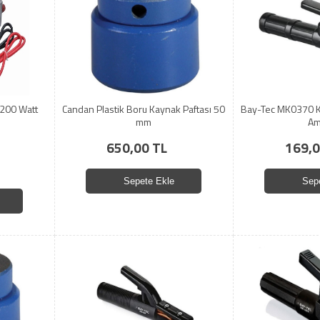
1200 Watt
Candan Plastik Boru Kaynak Paftası 50
Bay-Tec MK0370 K
mm
Am
650,00 TL
169,0
Sepete Ekle
Sep