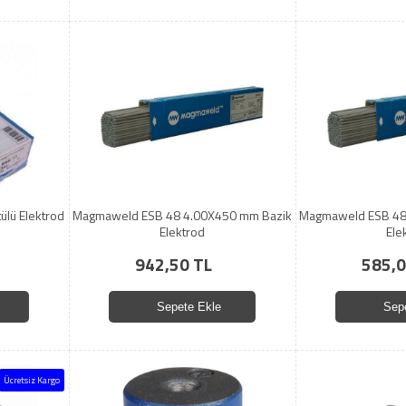
ülü Elektrod
Magmaweld ESB 48 4.00X450 mm Bazik
Magmaweld ESB 48
Elektrod
Ele
942,50 TL
585,0
Sepete Ekle
Sep
Ücretsiz Kargo