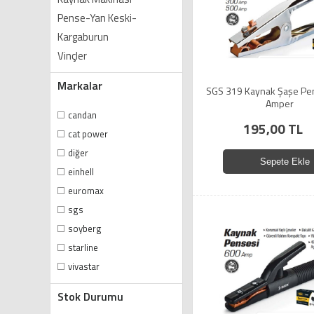
Pense-Yan Keski-
Kargaburun
Vinçler
Markalar
SGS 319 Kaynak Şaşe Pe
Amper
candan
195,00 TL
cat power
di̇ğer
Sepete Ekle
einhell
euromax
sgs
soyberg
starline
vivastar
Stok Durumu