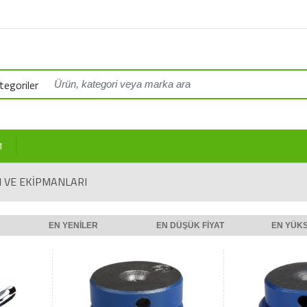
egoriler
M
 VE EKIPMANLARI
EN YENILER
EN DÜŞÜK FIYAT
EN YÜKS