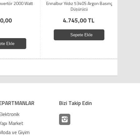
nvertör 2000 Watt
Ennalbur Yıldız 5340S Argon Basınç
Düşürücü
0,00
4.745,00 TL
Sepete Ekle
ete Ekle
EPARTMANLAR
Bizi Takip Edin
Elektronik
Yapı Market
Moda ve Giyim