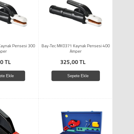
aynak Pensesi 300
Bay-Tec MK0371 Kaynak Pensesi 400
per
Amper
0 TL
325,00 TL
ete Ekle
Sepete Ekle