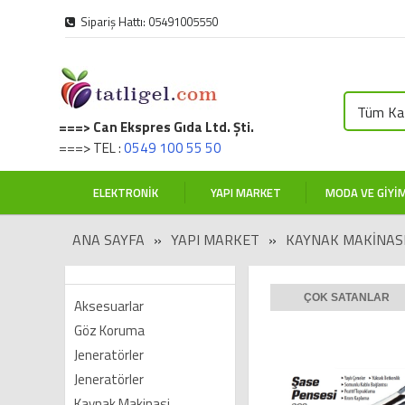
Sipariş Hattı: 05491005550
Tüm Kat
===> Can Ekspres Gıda Ltd. Şti.
===> TEL :
0549 100 55 50
ELEKTRONIK
YAPI MARKET
MODA VE GIYI
ANA SAYFA
»
YAPI MARKET
»
KAYNAK MAKINASI
ÇOK SATANLAR
Aksesuarlar
Göz Koruma
Jeneratörler
Jeneratörler
Kaynak Makinasi