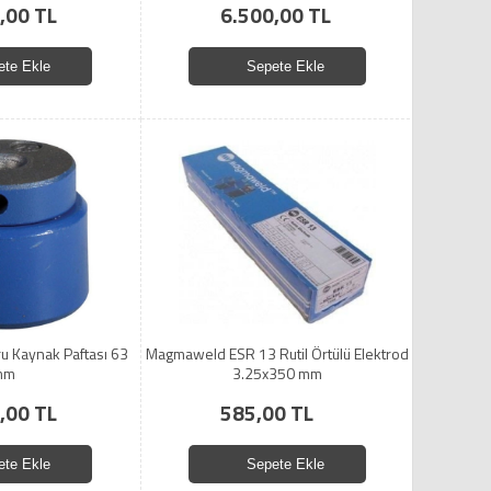
,00 TL
6.500,00 TL
ete Ekle
Sepete Ekle
ru Kaynak Paftası 63
Magmaweld ESR 13 Rutil Örtülü Elektrod
mm
3.25x350 mm
,00 TL
585,00 TL
ete Ekle
Sepete Ekle