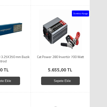
Ücretsiz Kargo
 3.25X350 mm Bazik
Cat Power 280 İnvertör 700 Watt
ktrod
0 TL
5.655,00 TL
ete Ekle
Sepete Ekle