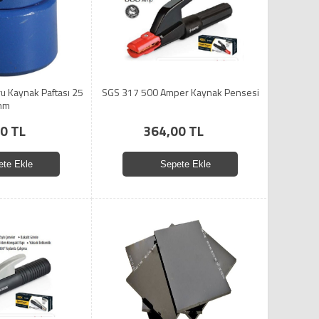
ru Kaynak Paftası 25
SGS 317 500 Amper Kaynak Pensesi
mm
0 TL
364,00 TL
ete Ekle
Sepete Ekle