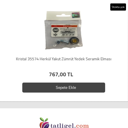
Stokta yok
Kristal 35574 Herkül Yakut Zümrüt Yedek Seramik Elması
767,00 TL
Sepete Ekle