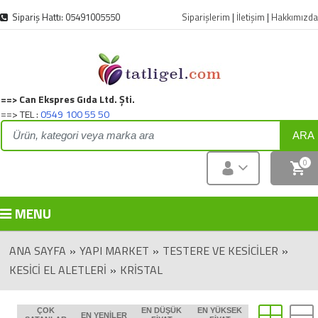
Sipariş Hattı: 05491005550
Siparişlerim
|
İletişim
|
Hakkımızda
==> Can Ekspres Gıda Ltd. Şti.
==> TEL :
0549 100 55 50
ARA
0
MENU
ANA SAYFA
»
YAPI MARKET
»
TESTERE VE KESICILER
»
KESICI EL ALETLERI
»
KRISTAL
ÇOK
EN DÜŞÜK
EN YÜKSEK
EN YENILER