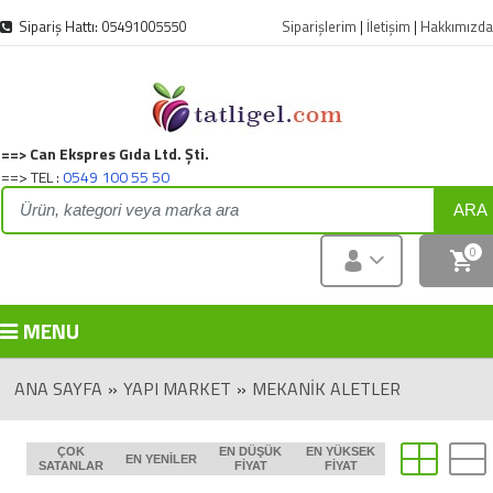
Sipariş Hattı: 05491005550
Siparişlerim
|
İletişim
|
Hakkımızda
==> Can Ekspres Gıda Ltd. Şti.
==> TEL :
0549 100 55 50
ARA
0
MENU
ANA SAYFA
»
YAPI MARKET
»
MEKANIK ALETLER
ÇOK
EN DÜŞÜK
EN YÜKSEK
EN YENILER
SATANLAR
FIYAT
FIYAT