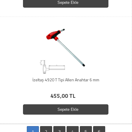
Sepete Ekle
İzeltaş 4920 T Tipi Allen Anahtar 6 mm
455,00 TL
Sepete Ekle
1
2
3
4
5
6