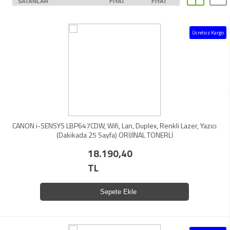
SATANLAR
FIYAT
FIYAT
Ücretsiz Kargo
CANON i-SENSYS LBP647CDW, Wifi, Lan, Duplex, Renkli Lazer, Yazıcı
(Dakikada 25 Sayfa) ORİJİNAL TONERLİ
18.190,40
TL
Sepete Ekle