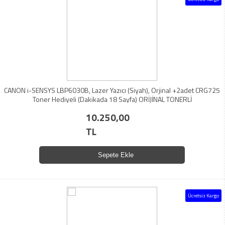
CANON i-SENSYS LBP6030B, Lazer Yazıcı (Siyah), Orjinal +2adet CRG725
Toner Hediyeli (Dakikada 18 Sayfa) ORİJİNAL TONERLİ
10.250,00
TL
Sepete Ekle
Ücretsiz Kargo