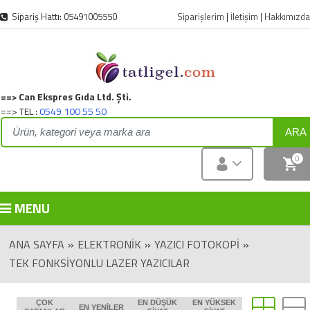
Sipariş Hattı: 05491005550
Siparişlerim
|
İletişim
|
Hakkımızda
==> Can Ekspres Gıda Ltd. Şti.
==> TEL :
0549 100 55 50
ARA
0
MENU
ANA SAYFA
»
ELEKTRONIK
»
YAZICI FOTOKOPİ
»
TEK FONKSİYONLU LAZER YAZICILAR
ÇOK
EN DÜŞÜK
EN YÜKSEK
EN YENILER