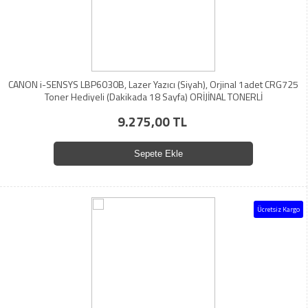
CANON i-SENSYS LBP6030B, Lazer Yazıcı (Siyah), Orjinal 1adet CRG725
Toner Hediyeli (Dakikada 18 Sayfa) ORİJİNAL TONERLİ
9.275,00 TL
Sepete Ekle
Ücretsiz Kargo