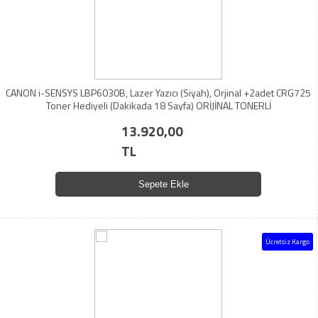
CANON i-SENSYS LBP6030B, Lazer Yazıcı (Siyah), Orjinal +2adet CRG725
Toner Hediyeli (Dakikada 18 Sayfa) ORİJİNAL TONERLİ
13.920,00
TL
Sepete Ekle
Ücretsiz Kargo