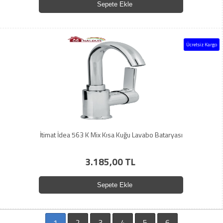
Sepete Ekle
Ücretsiz Kargo
İtimat İdea 563 K Mix Kısa Kuğu Lavabo Bataryası
3.185,00 TL
Sepete Ekle
1
2
3
4
5
6