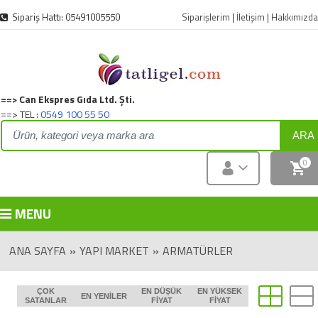
Sipariş Hattı: 05491005550
Siparişlerim
|
İletişim
|
Hakkımızda
==> Can Ekspres Gıda Ltd. Şti.
==> TEL :
0549 100 55 50
ARA
0
MENU
ANA SAYFA
»
YAPI MARKET
»
ARMATÜRLER
ÇOK
EN DÜŞÜK
EN YÜKSEK
EN YENILER
SATANLAR
FIYAT
FIYAT