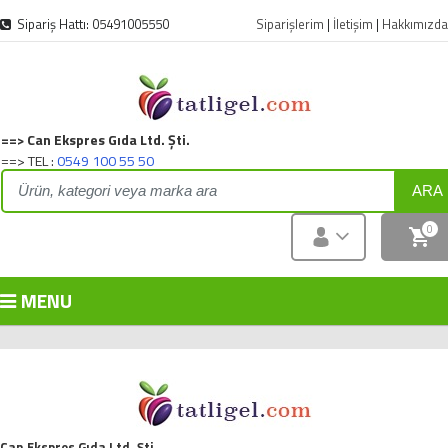
Sipariş Hattı: 05491005550
Siparişlerim
|
İletişim
|
Hakkımızda
==> Can Ekspres Gıda Ltd. Şti.
==> TEL :
0549 100 55 50
ARA
0
MENU
Can Ekspres Gıda Ltd. Şti.