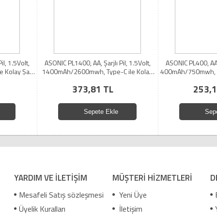
l, 1.5Volt,
ASONIC PL1400, AA, Şarjlı Pil, 1.5Volt,
ASONIC PL400, AAA,
Kolay Şarj,
1400mAh/2600mwh, Type-C ile Kolay
400mAh/750mwh, Ty
ablo Hediye)
Şarj, 2 li Paket (USB To Type-C Kablo
2 li Paket (USB To
373,81 TL
253,1
Hediye)
Sepete Ekle
Sep
YARDIM VE İLETİŞİM
MÜŞTERİ HİZMETLERİ
D
Mesafeli Satış sözleşmesi
Yeni Üye
Üyelik Kuralları
İletişim