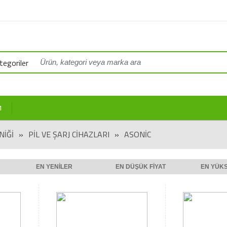
egoriler
M
NİĞİ
»
PİL VE ŞARJ CİHAZLARI
»
ASONIC
EN YENILER
EN DÜŞÜK FIYAT
EN YÜKS