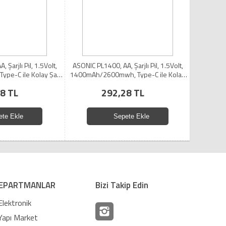
 Şarjlı Pil, 1.5Volt,
ASONIC PL1400, AA, Şarjlı Pil, 1.5Volt,
pe-C ile Kolay Şarj,
1400mAh/2600mwh, Type-C ile Kolay
 Type-C Kablo Hediye)
Şarj, 2 li Paket (USB To Type-C Kablo
8 TL
292,28 TL
Hediye)
ete Ekle
Sepete Ekle
EPARTMANLAR
Bizi Takip Edin
Elektronik
Yapı Market