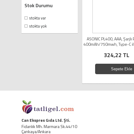
Stok Durumu
stokta var
stokta yok
ASONIC PL400, AAA, Şarjlı Pi
400mAh/750mwh, Type-C ile 
2 li Paket (USB To Type-C K
324,22 TL
Sepete Ekle
Can Ekspres Gıda Ltd. Şti.
Fidanlık Mh. Marmara Sk.44/10
Çankaya/Ankara