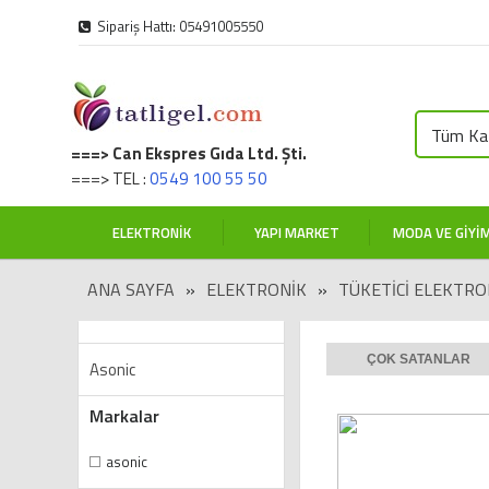
Sipariş Hattı: 05491005550
Tüm Kat
===> Can Ekspres Gıda Ltd. Şti.
===> TEL :
0549 100 55 50
ELEKTRONIK
YAPI MARKET
MODA VE GIYI
ANA SAYFA
»
ELEKTRONIK
»
TÜKETİCİ ELEKTRO
ÇOK SATANLAR
Asonic
Markalar
asonic