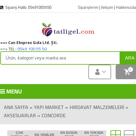
Sipariş Hattı: 05491005550
Siparişlerim
|
İletişim
|
Hakkımızda
==> Can Ekspres Gıda Ltd. Şti.
==> TEL :
0549 100 55 50
ARA
0
MENU
ANA SAYFA
»
YAPI MARKET
»
HIRDAVAT MALZEMELERI
»
AKSESUARLAR
»
CONCORDE
ÇOK
EN DÜŞÜK
EN YÜKSEK
EN YENILER