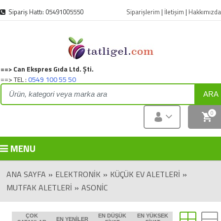
Sipariş Hattı: 05491005550
Siparişlerim
|
İletişim
|
Hakkımızda
==> Can Ekspres Gıda Ltd. Şti.
==> TEL :
0549 100 55 50
ARA
0
MENU
ANA SAYFA
»
ELEKTRONIK
»
KÜÇÜK EV ALETLERİ
»
MUTFAK ALETLERİ
»
ASONIC
ÇOK
EN DÜŞÜK
EN YÜKSEK
EN YENILER