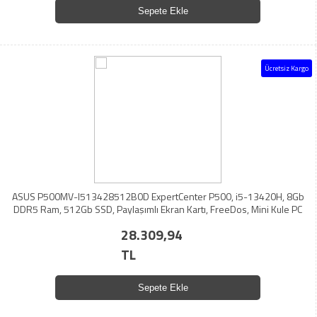
Sepete Ekle
Ücretsiz Kargo
ASUS P500MV-I513428512B0D ExpertCenter P500, i5-13420H, 8Gb
DDR5 Ram, 512Gb SSD, Paylaşımlı Ekran Kartı, FreeDos, Mini Kule PC
28.309,94
TL
Sepete Ekle