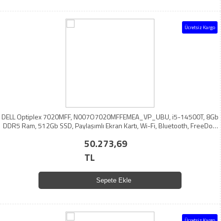
Ücretsiz Kargo
DELL Optiplex 7020MFF, N007O7020MFFEMEA_VP_UBU, i5-14500T, 8Gb
DDR5 Ram, 512Gb SSD, Paylaşımlı Ekran Kartı, Wi-Fi, Bluetooth, FreeDos,
MFF Mini PC (6259625)
50.273,69
TL
Sepete Ekle
Ücretsiz Kargo