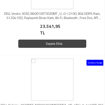
DELL Vostro 3030, N6001VDT3030MT_U, i3-12100, 8Gb DDR5 Ram,
512Gb SSD, Paylaşımlı Ekran Kartı, Wi-Fi, Bluetooth , Free Dos, MT
Masaüstü PC (210276835)
23.541,95
TL
Sepete Ekle
Ücretsiz Kargo