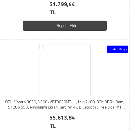
51.799,44
TL
Sepete Ekle
Ücretsiz Kargo
DELL Vostro 3030, N6007VDT3030MT_U, i7-12700, 8Gb DDR5 Ram,
512Gb SSD, Paylaşımlı Ekran Kartı, Wi-Fi, Bluetooth , Free Dos, MT
Masaüstü PC (210276835)
55.613,84
TL