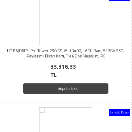
HP B6JD6ES, Pro Tower 290 G9, i5-13400, 16Gb Ram, 512Gb SSD,
Paylaşımlı Ekran Kartı, Free Dos Masaüstü PC
33.316,33
TL
Sepete Ekle
Ücretsiz Kargo