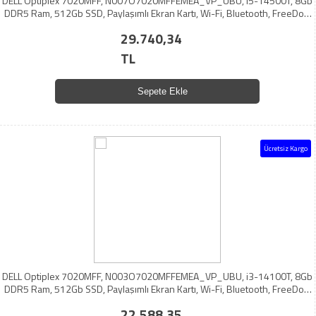
DELL Optiplex 7020MFF, N007O7020MFFEMEA_VP_UBU, i5-14500T, 8Gb
DDR5 Ram, 512Gb SSD, Paylaşımlı Ekran Kartı, Wi-Fi, Bluetooth, FreeDos,
MFF Mini PC (6259625)
29.740,34
TL
Sepete Ekle
Ücretsiz Kargo
DELL Optiplex 7020MFF, N003O7020MFFEMEA_VP_UBU, i3-14100T, 8Gb
DDR5 Ram, 512Gb SSD, Paylaşımlı Ekran Kartı, Wi-Fi, Bluetooth, FreeDos,
MFF Mini PC (6356990)
22.588,35