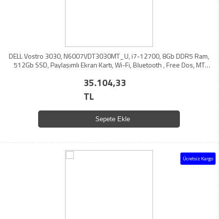
DELL Vostro 3030, N6007VDT3030MT_U, i7-12700, 8Gb DDR5 Ram,
512Gb SSD, Paylaşımlı Ekran Kartı, Wi-Fi, Bluetooth , Free Dos, MT
Masaüstü PC (210276835)
35.104,33
TL
Sepete Ekle
Ücretsiz Kargo