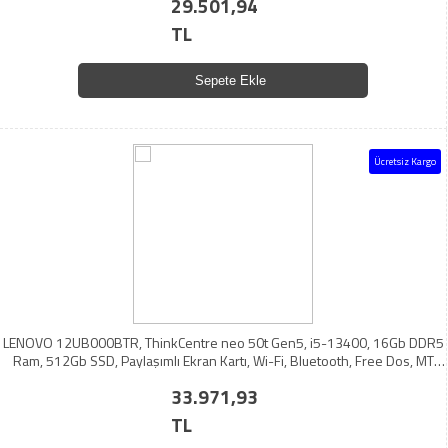
29.501,94
TL
Sepete Ekle
Ücretsiz Kargo
LENOVO 12UB000BTR, ThinkCentre neo 50t Gen5, i5-13400, 16Gb DDR5
Ram, 512Gb SSD, Paylaşımlı Ekran Kartı, Wi-Fi, Bluetooth, Free Dos, MT
Masaüstü PC
33.971,93
TL