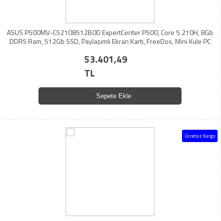
ASUS P500MV-C52108512B0D ExpertCenter P500, Core 5 210H, 8Gb
DDR5 Ram, 512Gb SSD, Paylaşımlı Ekran Kartı, FreeDos, Mini Kule PC
53.401,49
TL
Sepete Ekle
Ücretsiz Kargo