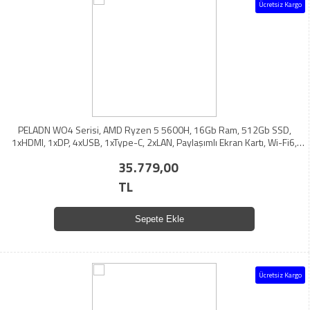
Ücretsiz Kargo
PELADN WO4 Serisi, AMD Ryzen 5 5600H, 16Gb Ram, 512Gb SSD,
1xHDMI, 1xDP, 4xUSB, 1xType-C, 2xLAN, Paylaşımlı Ekran Kartı, Wi-Fi6,
Bluetooth 5.2, Windows 11 Pro, MFF MiniPC
35.779,00
TL
Sepete Ekle
Ücretsiz Kargo