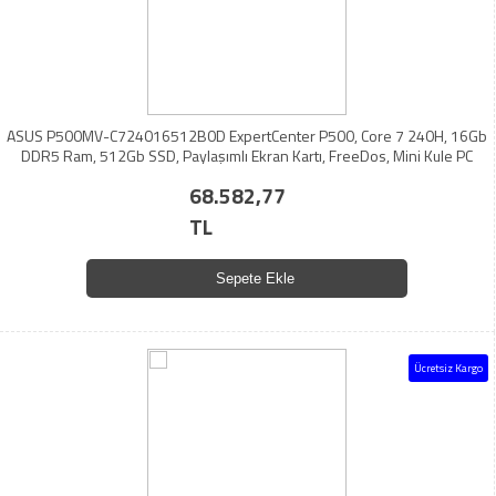
ASUS P500MV-C724016512B0D ExpertCenter P500, Core 7 240H, 16Gb
DDR5 Ram, 512Gb SSD, Paylaşımlı Ekran Kartı, FreeDos, Mini Kule PC
68.582,77
TL
Sepete Ekle
Ücretsiz Kargo