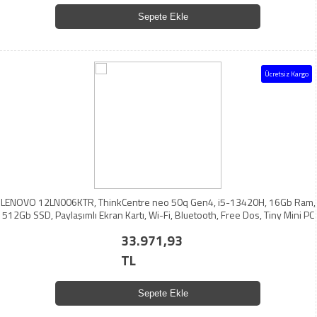
Sepete Ekle
Ücretsiz Kargo
LENOVO 12LN006KTR, ThinkCentre neo 50q Gen4, i5-13420H, 16Gb Ram,
512Gb SSD, Paylaşımlı Ekran Kartı, Wi-Fi, Bluetooth, Free Dos, Tiny Mini PC
33.971,93
TL
Sepete Ekle