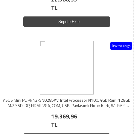
TL
Sepete Ekle
Ücretsiz Kargo
ASUS Mini PC PN42-SN0285AV, Intel Processor N100, 4Gb Ram, 128Gb
M.2 SSD, DP, HDMI, VGA, COM, USB, Paylaşımlı Ekran Kartı, Wi-Fi6E,
Windows 11 Pro, MFF MiniPC
19.369,96
TL