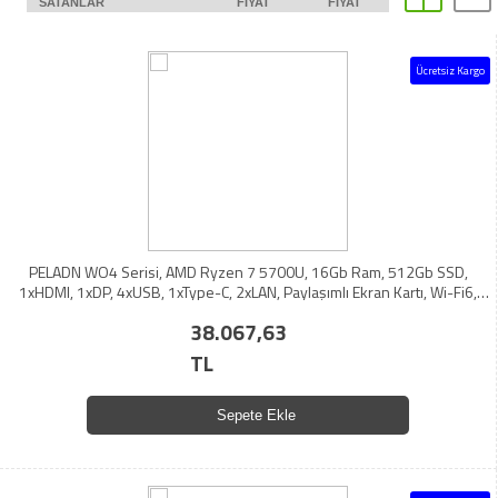
SATANLAR
FIYAT
FIYAT
Ücretsiz Kargo
PELADN WO4 Serisi, AMD Ryzen 7 5700U, 16Gb Ram, 512Gb SSD,
1xHDMI, 1xDP, 4xUSB, 1xType-C, 2xLAN, Paylaşımlı Ekran Kartı, Wi-Fi6,
Bluetooth 5.2, Windows 11 Pro, MFF MiniPC
38.067,63
TL
Sepete Ekle