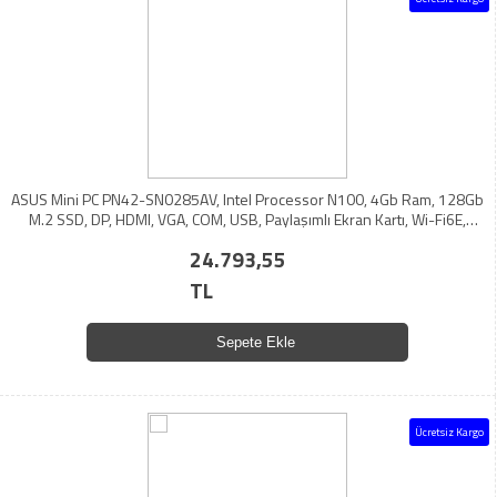
ASUS Mini PC PN42-SN0285AV, Intel Processor N100, 4Gb Ram, 128Gb
M.2 SSD, DP, HDMI, VGA, COM, USB, Paylaşımlı Ekran Kartı, Wi-Fi6E,
Windows 11 Pro, MFF MiniPC
24.793,55
TL
Sepete Ekle
Ücretsiz Kargo