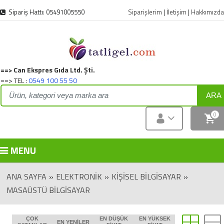
Sipariş Hattı: 05491005550
Siparişlerim
|
İletişim
|
Hakkımızda
==> Can Ekspres Gıda Ltd. Şti.
==> TEL :
0549 100 55 50
ARA
0
MENU
ANA SAYFA
»
ELEKTRONIK
»
KİŞİSEL BİLGİSAYAR
»
MASAÜSTÜ BİLGİSAYAR
ÇOK
EN DÜŞÜK
EN YÜKSEK
EN YENILER