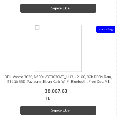
Sepete Ekle
Ücretsiz Kargo
DELL Vostro 3030, N6001VDT3030MT_U, i3-12100, 8Gb DDR5 Ram,
512Gb SSD, Paylaşımlı Ekran Kartı, Wi-Fi, Bluetooth , Free Dos, MT
Masaüstü PC (210276835)
38.067,63
TL
Sepete Ekle