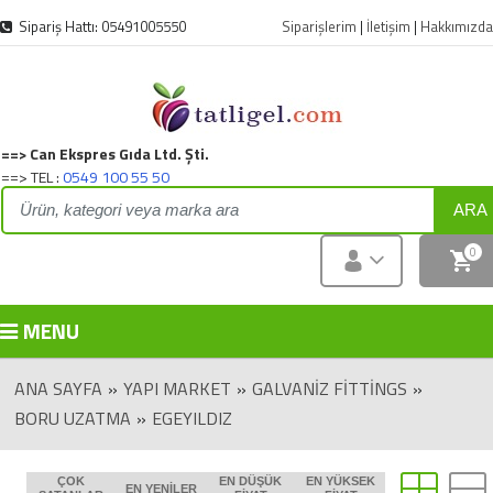
Sipariş Hattı: 05491005550
Siparişlerim
|
İletişim
|
Hakkımızda
==> Can Ekspres Gıda Ltd. Şti.
==> TEL :
0549 100 55 50
ARA
0
MENU
ANA SAYFA
»
YAPI MARKET
»
GALVANIZ FITTINGS
»
BORU UZATMA
»
EGEYILDIZ
ÇOK
EN DÜŞÜK
EN YÜKSEK
EN YENILER