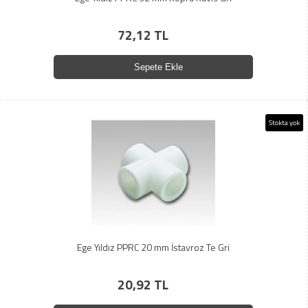
72,12 TL
Sepete Ekle
Stokta yok
Ege Yıldız PPRC 20 mm İstavroz Te Gri
20,92 TL