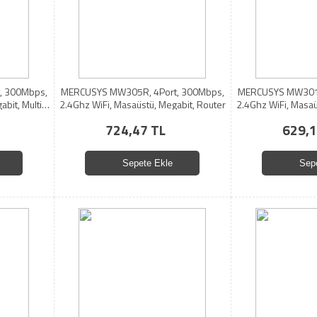
, 300Mbps,
MERCUSYS MW305R, 4Port, 300Mbps,
MERCUSYS MW301R
bit, Multi-
2.4Ghz WiFi, Masaüstü, Megabit, Router
2.4Ghz WiFi, Masaü
724,47 TL
629,1
Sepete Ekle
Sep