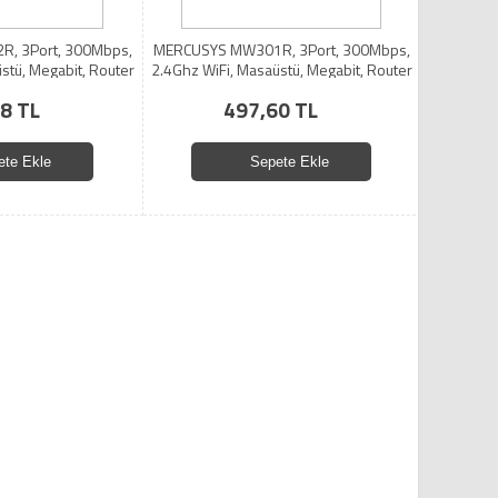
, 3Port, 300Mbps,
MERCUSYS MW301R, 3Port, 300Mbps,
stü, Megabit, Router
2.4Ghz WiFi, Masaüstü, Megabit, Router
8 TL
497,60 TL
ete Ekle
Sepete Ekle