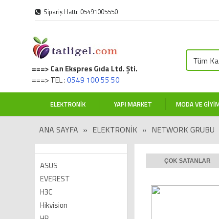
Sipariş Hattı: 05491005550
Tüm Kat
===> Can Ekspres Gıda Ltd. Şti.
===> TEL :
0549 100 55 50
ELEKTRONIK
YAPI MARKET
MODA VE GIYI
ANA SAYFA
»
ELEKTRONIK
»
NETWORK GRUBU
ÇOK SATANLAR
ASUS
EVEREST
H3C
Hikvision
HP