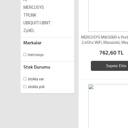
MERCUSYS
TPLINK
UBIQUITI UBNT
ZyXEL
MERCUSYS MW306R 4 Port
Markalar
2,4Ghz WiFi, Masaüstü, Mega
Mode, Router
762,60 TL
mercusys
Stok Durumu
Sepete Ekle
stokta var
stokta yok