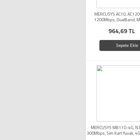
MERCUSYS AC10, AC1200
1200Mbps, DualBand, M
Megabit, Router
964,69 TL
Sepete Ekle
MERCUSYS MB110-4G, N30
300Mbps, Sim Kart Yuvalı, 4G