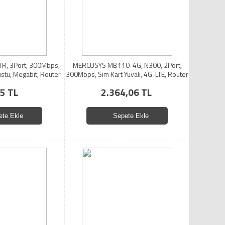
, 3Port, 300Mbps,
MERCUSYS MB110-4G, N300, 2Port,
stü, Megabit, Router
300Mbps, Sim Kart Yuvalı, 4G-LTE, Router
5 TL
2.364,06 TL
ete Ekle
Sepete Ekle