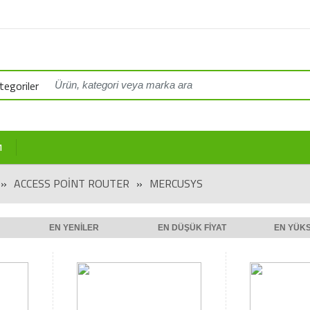
egoriler
M
»
ACCESS POINT ROUTER
»
MERCUSYS
EN YENILER
EN DÜŞÜK FIYAT
EN YÜKS