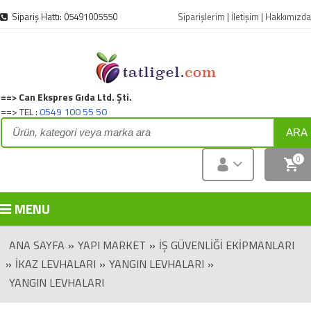
Sipariş Hattı: 05491005550
Siparişlerim
|
İletişim
|
Hakkımızda
==> Can Ekspres Gıda Ltd. Şti.
==> TEL :
0549 100 55 50
ARA
0
MENU
ANA SAYFA
»
YAPI MARKET
»
İŞ GÜVENLIĞI EKIPMANLARI
»
İKAZ LEVHALARI
»
YANGIN LEVHALARI
»
YANGIN LEVHALARI