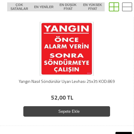
ÇOK
EN DÜŞÜK
EN YÜKSEK
EN YENILER
SATANLAR
FIYAT
FIYAT
Yangın Nasıl Söndürülür Uyarı Levhası 25x35 KOD:869
52,00 TL
Sepete Ekle