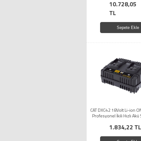
10.728,05
TL
Sepete Ekle
CAT DXC42 18Volt Li-ion O
Profesyonel İkili Hızlı Akü 
1.834,22 TL