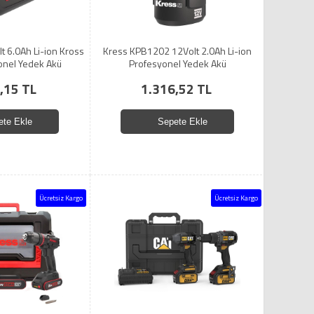
t 6.0Ah Li-ion Kross
Kress KPB1202 12Volt 2.0Ah Li-ion
onel Yedek Akü
Profesyonel Yedek Akü
,15 TL
1.316,52 TL
ete Ekle
Sepete Ekle
Ücretsiz Kargo
Ücretsiz Kargo