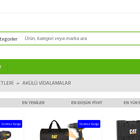
egoriler
M
ETLERI
»
AKÜLÜ VIDALAMALAR
EN YENILER
EN DÜŞÜK FIYAT
EN YÜKS
Ücretsiz Kargo
Ücretsiz Kargo