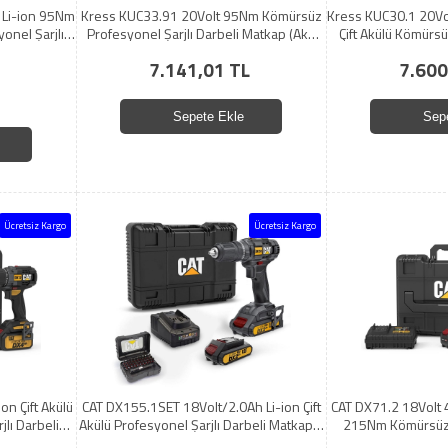
 Li-ion 95Nm
Kress KUC33.91 20Volt 95Nm Kömürsüz
Kress KUC30.1 20Vo
onel Şarjlı
Profesyonel Şarjlı Darbeli Matkap (Akü
Çift Akülü Kömürsü
Dahil Değildir)
Darbel
7.141,01 TL
7.600
Sepete Ekle
Sep
Ücretsiz Kargo
Ücretsiz Kargo
on Çift Akülü
CAT DX155.1SET 18Volt/2.0Ah Li-ion Çift
CAT DX71.2 18Volt 4
lı Darbeli
Akülü Profesyonel Şarjlı Darbeli Matkap +
215Nm Kömürsüz P
DA01901 32 Parça Vidalama Uç Seti
Darbeli