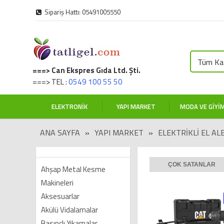
Sipariş Hattı: 05491005550
Tüm Kat
===> Can Ekspres Gıda Ltd. Şti.
===> TEL :
0549 100 55 50
ELEKTRONIK
YAPI MARKET
MODA VE GIYI
ANA SAYFA
»
YAPI MARKET
»
ELEKTRIKLI EL AL
ÇOK SATANLAR
Ahşap Metal Kesme
Makineleri
Aksesuarlar
Akülü Vidalamalar
Basınçlı Yıkamalar