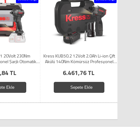
1 20Volt 230Nm
Kress KUB50.2 12Volt 2.0Ah Li-ion Çift
nel Şarjlı Otomatik
Akülü 140Nm Kömürsüz Profesyonel
rnavida (Akü Dahil
Şarjlı Darbeli Tornavida
,84 TL
6.461,76 TL
ildir)
ete Ekle
Sepete Ekle