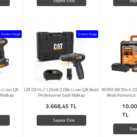
Sepete Ekle
Sep
Ücretsiz Kargo
Ücretsiz Kargo
i-ion Çift
CAT DX14.2 12Volt/2.0Ah Li-ion Çift Akülü
WORX WX354.4 20Vo
ı Matkap
Profesyonel Şarjlı Matkap
Akülü Kömürsüz 
Darbel
3.668,45 TL
10.00
TL
Sepete Ekle
Sep