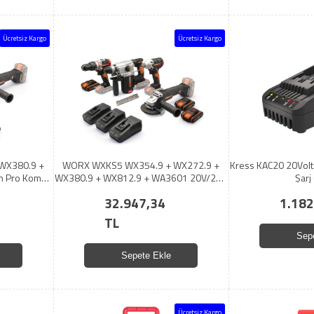
Ücretsiz Kargo
Ücretsiz Kargo
WX380.9 +
WORX WXKS5 WX354.9 + WX272.9 +
Kress KAC20 20Volt
h Pro Kombo
WX380.9 + WX812.9 + WA3601 20V/2Ah
Şarj
Pro Kombo Set
32.947,34
1.182
TL
Sep
Sepete Ekle
Ücretsiz Kargo