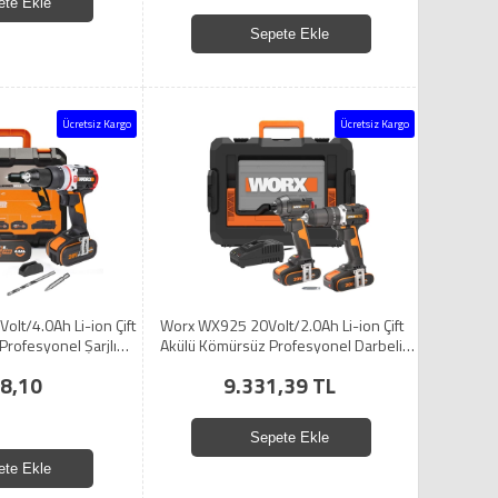
ete Ekle
Sepete Ekle
Ücretsiz Kargo
Ücretsiz Kargo
lt/4.0Ah Li-ion Çift
Worx WX925 20Volt/2.0Ah Li-ion Çift
Profesyonel Şarjlı
Akülü Kömürsüz Profesyonel Darbeli
i Matkap
Matkap+WX265 Kömürsüz Darbeli
8,10
9.331,39 TL
Tornavida Kombo Set
Sepete Ekle
ete Ekle