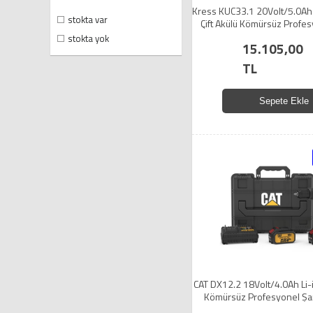
Kress KUC33.1 20Volt/5.0Ah
stokta var
Çift Akülü Kömürsüz Profesy
Darbeli Matkap
stokta yok
15.105,00
TL
Sepete Ekle
CAT DX12.2 18Volt/4.0Ah Li-i
Kömürsüz Profesyonel Şarj
Matkap