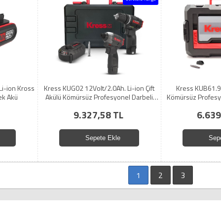
Li-ion Kross
Kress KUG02 12Volt/2.0Ah. Li-ion Çift
Kress KUB61.9
ek Akü
Akülü Kömürsüz Profesyonel Darbeli
Kömürsüz Profesyo
Matkap+Darbeli Tornavida Kombo Set
Darbe Ayarlı To
9.327,58 TL
6.639
Değ
Sepete Ekle
Sep
1
2
3