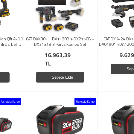
on Çift Akülü
CAT DXK301.1 DX1120B + DX2150B +
CAT DXK424 DX1
lı Darbeli
DX3131B 3 Parça Kombo Set
DA01901 +DA42001
3 Kombo Set
16.963,39
9.629
TL
Sep
Sepete Ekle
Ücretsiz Kargo
Ücretsiz Kargo