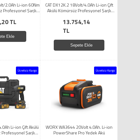
lt/2.0Ah Li-ion 60Nm
CAT DX12K.2 18Volt/4.0Ah Li-ion Çift
z Profesyonel Şarjlı
Akülü Kömürsüz Profesyonel Şarjlı
i Matkap
Darbeli Matkap + DX71.2 Kömürsüz
,20 TL
13.754,14
Darbeli Tornavida Kombo Set
TL
ete Ekle
Sepete Ekle
Ücretsiz Kargo
Ücretsiz Kargo
.0Ah Li-ion Çift Akülü
WORX WA3644 20Volt 4.0Ah. Li-ion
rofesyonel Şarjlı
PowerShare Pro Yedek Akü
 Tornavida