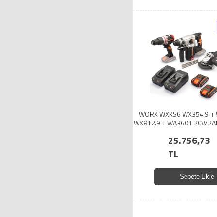
WORX WXKS6 WX354.9 + 
WX812.9 + WA3601 20V/2A
Set
25.756,73
TL
Sepete Ekle