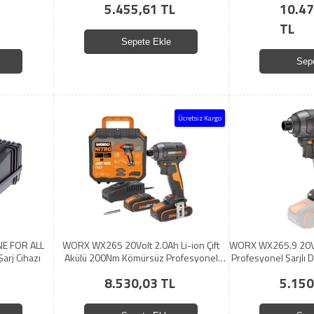
5.455,61 TL
10.47
TL
Sepete Ekle
Sep
Ücretsiz Kargo
NE FOR ALL
WORX WX265 20Volt 2.0Ah Li-ion Çift
WORX WX265.9 20V
Şarj Cihazı
Akülü 200Nm Kömürsüz Profesyonel
Profesyonel Şarjlı 
Şarjlı Darbeli Tornavida
Dahil 
8.530,03 TL
5.150