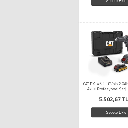
Sepete Ekle
CAT DX145.1 18Volt/2.0Ah L
Akülü Profesyonel Şarjl
5.502,67 TL
Sepete Ekle