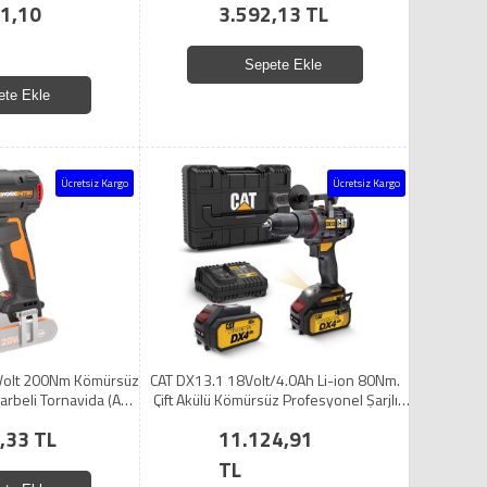
1,10
3.592,13 TL
Sepete Ekle
ete Ekle
Ücretsiz Kargo
Ücretsiz Kargo
olt 200Nm Kömürsüz
CAT DX13.1 18Volt/4.0Ah Li-ion 80Nm.
Darbeli Tornavida (Akü
Çift Akülü Kömürsüz Profesyonel Şarjlı
Değildir)
Darbeli Matkap
,33 TL
11.124,91
TL