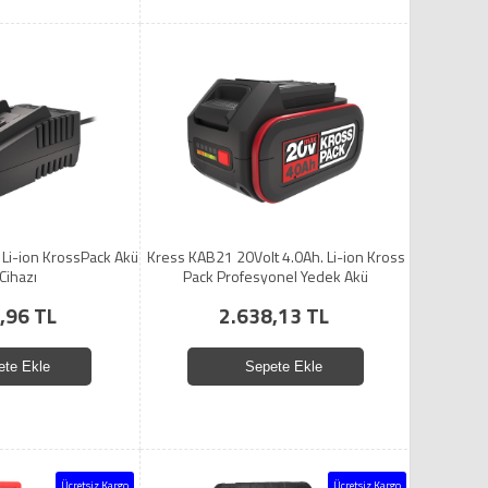
 Li-ion KrossPack Akü
Kress KAB21 20Volt 4.0Ah. Li-ion Kross
 Cihazı
Pack Profesyonel Yedek Akü
,96 TL
2.638,13 TL
ete Ekle
Sepete Ekle
Ücretsiz Kargo
Ücretsiz Kargo