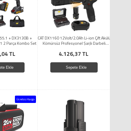
55.1 + DX3130B +
CAT DX1160 12Volt/2.0Ah Li-ion Çift Akülü
 2 Parça Kombo Set
Kömürsüz Profesyonel Şarjlı Darbeli
Matkap + DA01901 32 Parça Aksesuar
,04 TL
4.126,37 TL
Seti
ete Ekle
Sepete Ekle
Ücretsiz Kargo