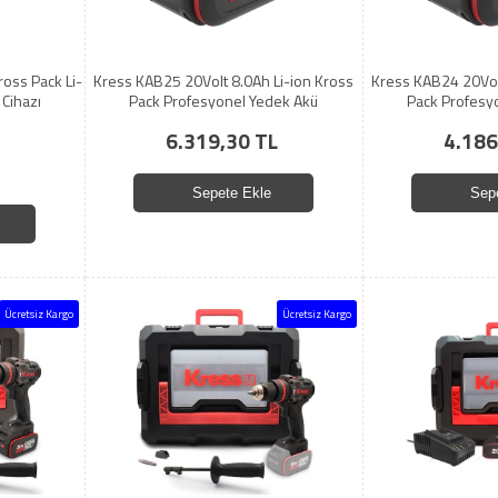
oss Pack Li-
Kress KAB25 20Volt 8.0Ah Li-ion Kross
Kress KAB24 20Vol
 Cihazı
Pack Profesyonel Yedek Akü
Pack Profesy
6.319,30 TL
4.186
Sepete Ekle
Sep
Ücretsiz Kargo
Ücretsiz Kargo