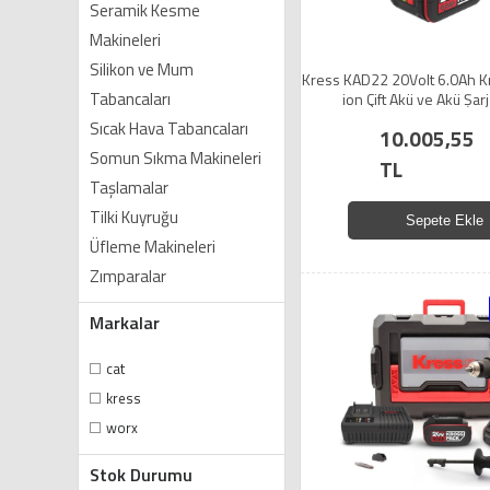
Seramik Kesme
Makineleri
Silikon ve Mum
Kress KAD22 20Volt 6.0Ah Kr
Tabancaları
ion Çift Akü ve Akü Şarj
Sıcak Hava Tabancaları
10.005,55
Somun Sıkma Makineleri
TL
Taşlamalar
Tilki Kuyruğu
Sepete Ekle
Üfleme Makineleri
Zımparalar
Markalar
cat
kress
worx
Stok Durumu