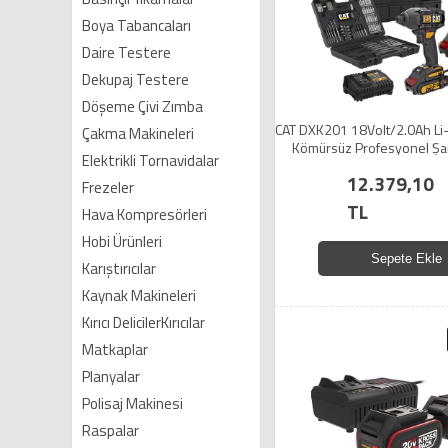
Boya Tabancaları
Daire Testere
Dekupaj Testere
Döşeme Çivi Zımba
CAT DXK201 18Volt/2.0Ah Li-i
Çakma Makineleri
Kömürsüz Profesyonel Şarj
Elektrikli Tornavidalar
Matkap + DX7030 + DA0190
12.379,10
Frezeler
TL
Hava Kompresörleri
Hobi Ürünleri
Sepete Ekle
Karıştırıcılar
Kaynak Makineleri
Kırıcı DelicilerKırıcılar
Matkaplar
Planyalar
Polisaj Makinesi
Raspalar