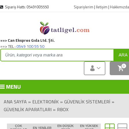
Sipariş Hattı: 05491005550
Siparişlerim
|
İletişim
|
Hakkımızda
==> Can Ekspres Gıda Ltd. Şti.
==> TEL :
0549 100 55 50
ARA
0
MENU
ANA SAYFA
»
ELEKTRONIK
»
GÜVENLİK SİSTEMLERİ
»
GÜVENLİK APARATLARI
»
RBOX
ÇOK
EN DÜŞÜK
EN YÜKSEK
EN YENILER