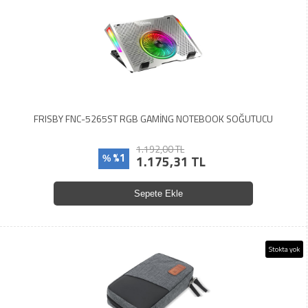
FRISBY FNC-5265ST RGB GAMİNG NOTEBOOK SOĞUTUCU
1.192,00 TL
%1
1.175,31 TL
%
Sepete Ekle
Stokta yok