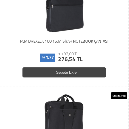
PLM DREXEL 6100 15.6" SİYAH NOTEBOOK ÇANTASI
1.192,00 TL
%77
276,54 TL
%
Sepete Ekle
Stokta yok