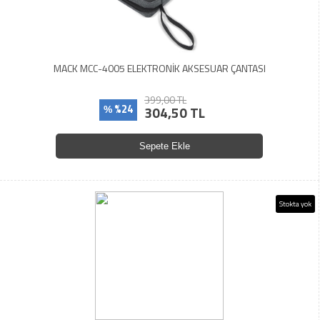
MACK MCC-4005 ELEKTRONİK AKSESUAR ÇANTASI
399,00 TL
%24
304,50 TL
%
Sepete Ekle
Stokta yok