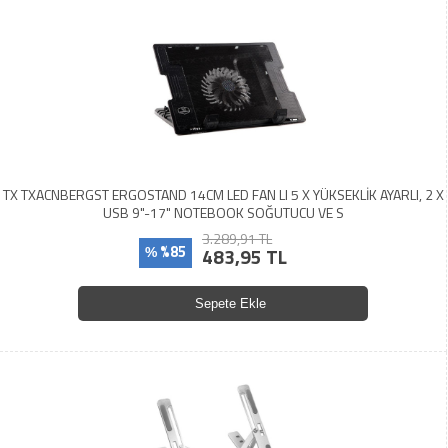
TX TXACNBERGST ERGOSTAND 14CM LED FAN LI 5 X YÜKSEKLİK AYARLI, 2 X
USB 9"-17" NOTEBOOK SOĞUTUCU VE S
3.289,91 TL
%85
483,95 TL
%
Sepete Ekle