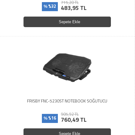
715,20 TL
%32
483,95 TL
%
Sepete Ekle
FRISBY FNC-5230ST NOTEBOOK SOĞUTUCU
905,92 TL
%16
760,49 TL
%
Sepete Ekle