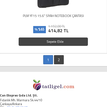
PLM YF15 15.6" SİYAH NOTEBOOK ÇANTASI
1.192,00 TL
%65
414,82 TL
%
Sepete Ekle
1
2
Can Ekspres Gıda Ltd. Şti.
Fidanlık Mh. Marmara Sk.44/10
Çankaya/Ankara