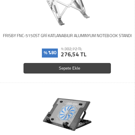
FRISBY FNC-5150ST GRİ KATLANABILIR ALUMINYUM NOTEBOOK STANDI
1.382,72 TL
%80
276,54 TL
%
Sepete Ekle