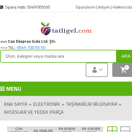
Sipariş Hattı: 05491005550
Siparişlerim
|
İletişim
|
Hakkımızda
==> Can Ekspres Gıda Ltd. Şti.
==> TEL :
0549 100 55 50
ARA
0
MENU
ANA SAYFA
»
ELEKTRONIK
»
TAŞINABILIR BILGISAYAR
»
AKSESUAR VE YEDEK PARÇA
ÇOK
EN DÜŞÜK
EN YÜKSEK
EN YENILER