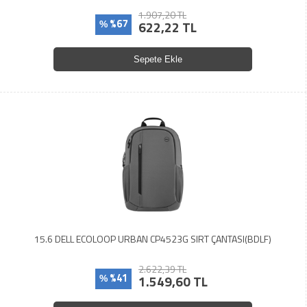
1.907,20 TL
%67
622,22 TL
%
Sepete Ekle
15.6 DELL ECOLOOP URBAN CP4523G SIRT ÇANTASI(BDLF)
2.622,39 TL
%41
1.549,60 TL
%