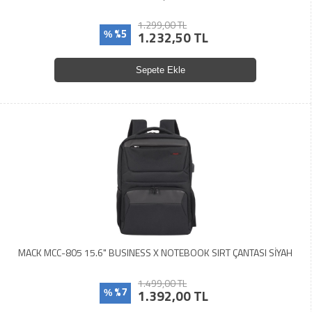
1.299,00 TL
%5
1.232,50 TL
%
Sepete Ekle
MACK MCC-805 15.6" BUSINESS X NOTEBOOK SIRT ÇANTASI SİYAH
1.499,00 TL
%7
1.392,00 TL
%