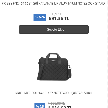
FRISBY FNC- 5175ST GRİ KATLANABILIR ALUMINYUM NOTEBOOK STANDI
905,92 TL
%24
691,36 TL
%
Sepete Ekle
MACK MCC-901 14.1" IKSY NOTEBOOK ÇANTASI SİYAH
1.100,00 TL
%5
1.044,00 TL
%