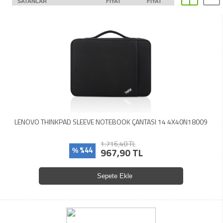
SATANLAR
FIYAT
FIYAT
LENOVO THINKPAD SLEEVE NOTEBOOK ÇANTASI 14 4X40N18009
1.716,48 TL
%44
967,90 TL
%
Sepete Ekle