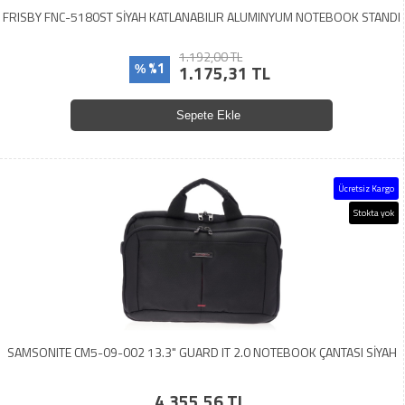
FRISBY FNC-5180ST SİYAH KATLANABILIR ALUMINYUM NOTEBOOK STANDI
1.192,00 TL
%1
1.175,31 TL
%
Sepete Ekle
Ücretsiz Kargo
Stokta yok
SAMSONITE CM5-09-002 13.3" GUARD IT 2.0 NOTEBOOK ÇANTASI SİYAH
4.355,56 TL