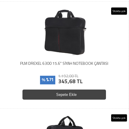
Stokta yok
PLM DREXEL 6300 15.6" SİYAH NOTEBOOK ÇANTASI
1.192,00 TL
%71
345,68 TL
%
Sepete Ekle
Stokta yok