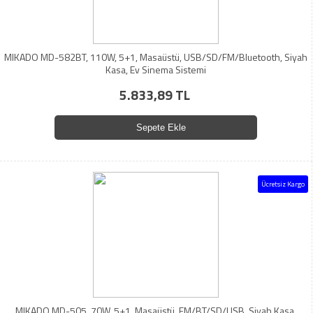
MIKADO MD-582BT, 110W, 5+1, Masaüstü, USB/SD/FM/Bluetooth, Siyah
Kasa, Ev Sinema Sistemi
5.833,89 TL
Sepete Ekle
Ücretsiz Kargo
MIKADO MD-505, 70W, 5+1, Masaüstü, FM/BT/SD/USB, Siyah Kasa,