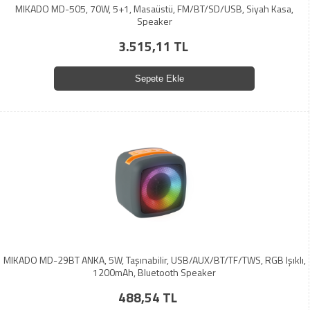
MIKADO MD-505, 70W, 5+1, Masaüstü, FM/BT/SD/USB, Siyah Kasa,
Speaker
3.515,11 TL
Sepete Ekle
MIKADO MD-29BT ANKA, 5W, Taşınabilir, USB/AUX/BT/TF/TWS, RGB Işıklı,
1200mAh, Bluetooth Speaker
488,54 TL