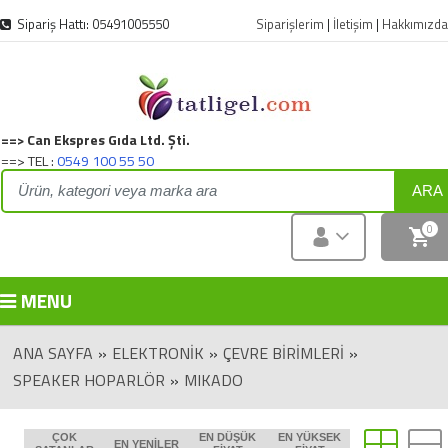
Sipariş Hattı: 05491005550
Siparişlerim
|
İletişim
|
Hakkımızda
==> Can Ekspres Gıda Ltd. Şti.
==> TEL :
0549 100 55 50
ARA
0
MENU
ANA SAYFA
»
ELEKTRONIK
»
ÇEVRE BİRİMLERİ
»
SPEAKER HOPARLÖR
»
MIKADO
ÇOK
EN DÜŞÜK
EN YÜKSEK
EN YENILER