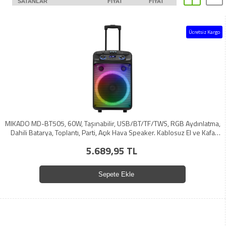
SATANLAR
FIYAT
FIYAT
Ücretsiz Kargo
MIKADO MD-BT505, 60W, Taşınabilir, USB/BT/TF/TWS, RGB Aydınlatma,
Dahili Batarya, Toplantı, Parti, Açık Hava Speaker. Kablosuz El ve Kafa
Mikrofonu Hediyeli
5.689,95 TL
Sepete Ekle