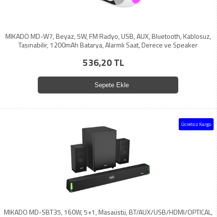
MIKADO MD-W7, Beyaz, 5W, FM Radyo, USB, AUX, Bluetooth, Kablosuz,
Taşınabilir, 1200mAh Batarya, Alarmlı Saat, Derece ve Speaker
536,20 TL
Sepete Ekle
Ücretsiz Kargo
MIKADO MD-SBT35, 160W, 5+1, Masaüstü, BT/AUX/USB/HDMI/OPTICAL,