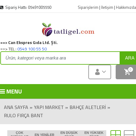
Sipariş Hattı: 05491005550
Siparişlerim
|
İletişim
|
Hakkımızda
==> Can Ekspres Gıda Ltd. Şti.
==> TEL :
0549 100 55 50
ARA
0
MENU
ANA SAYFA
»
YAPI MARKET
»
BAHÇE ALETLERI
»
RULO FIRÇA BANT
ÇOK
EN DÜŞÜK
EN YÜKSEK
EN YENILER