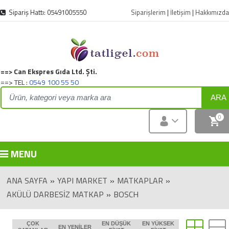
Sipariş Hattı: 05491005550
Siparişlerim
|
İletişim
|
Hakkımızda
==> Can Ekspres Gıda Ltd. Şti.
==> TEL :
0549 100 55 50
ARA
0
MENU
ANA SAYFA
»
YAPI MARKET
»
MATKAPLAR
»
AKÜLÜ DARBESIZ MATKAP
»
BOSCH
ÇOK
EN DÜŞÜK
EN YÜKSEK
EN YENILER