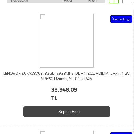
SATANLAR
FIYAT
FIYAT
Ücretsiz Kargo
LENOVO 4ZC7A08709, 32Gb, 2933Mhz, DDR4, ECC, RDIMM, 2Rx4, 1.2V,
SR650 Uyumlu, SERVER RAM
33.948,09
TL
Sepete Ekle