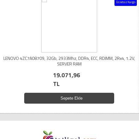
Ücretsiz Kargo
LENOVO 4ZC7A08709, 32Gb, 2933Mhz, DDR4, ECC, RDIMM, 2Rx4, 1.2V,
SERVER RAM
19.071,96
TL
Sepete Ekle