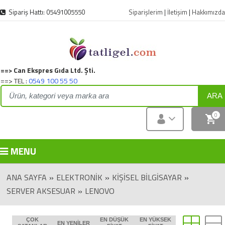
Sipariş Hattı: 05491005550
Siparişlerim
|
İletişim
|
Hakkımızda
==> Can Ekspres Gıda Ltd. Şti.
==> TEL :
0549 100 55 50
ARA
0
MENU
ANA SAYFA
»
ELEKTRONIK
»
KİŞİSEL BİLGİSAYAR
»
SERVER AKSESUAR
»
LENOVO
ÇOK
EN DÜŞÜK
EN YÜKSEK
EN YENILER