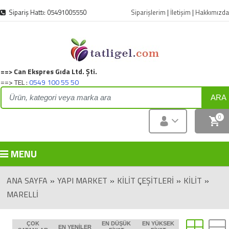
Sipariş Hattı: 05491005550
Siparişlerim
|
İletişim
|
Hakkımızda
==> Can Ekspres Gıda Ltd. Şti.
==> TEL :
0549 100 55 50
ARA
0
MENU
ANA SAYFA
»
YAPI MARKET
»
KILIT ÇEŞITLERI
»
KILIT
»
MARELLI
ÇOK
EN DÜŞÜK
EN YÜKSEK
EN YENILER