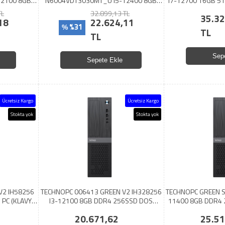
12100 8GB
N6004VDT3030MT_U I5-12400 8GB
I7-12700 16GB 5
BUNTU
512SSD UHD 730 UBUNTU
(KLAVYE MOUSE
TL
32.899,13 TL
35.32
18
22.624,11
%31
%
TL
TL
Sep
Sepete Ekle
Ücretsiz Kargo
Ücretsiz Kargo
Stokta yok
Stokta yok
V2 IH58256
TECHNOPC 006413 GREEN V2 IH328256
TECHNOPC GREEN SF
PC (KLAVYE
I3-12100 8GB DDR4 256SSD DOS
11400 8GB DDR4 
Lİ)
(KLAVYE MOUSE SET HEDİYELİ)
MOUSE SET
20.671,62
25.51