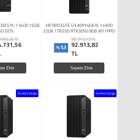
D6ES I5-13400 16GB
HP 800 ELITE G9 A0YY4EA I9-14900
SD DOS
32GB 1TBSSD RTX3050 8GB W11PRO
.560,26 TL
95.312,12 TL
4.731,56
92.913,82
%3
%
L
TL
ete Ekle
Sepete Ekle
Ücretsiz Kargo
Ücretsiz Kargo