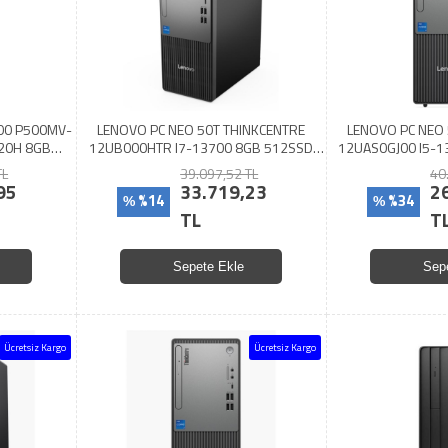
00 P500MV-
LENOVO PC NEO 50T THINKCENTRE
LENOVO PC NEO 
20H 8GB
12UB000HTR I7-13700 8GB 512SSD
12UAS0GJ00 I5-1
UHD 770 DOS
D
TL
39.097,52 TL
40
95
33.719,23
2
%14
%34
%
%
TL
T
Sepete Ekle
Sep
Ücretsiz Kargo
Ücretsiz Kargo