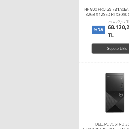
HP 800 PRO G9 7B1A0EA
32GB 512SSD RTX3050
71.472,17 T
68.120,
%5
%
TL
Sepete Ekle
DELL PC VOSTRO 3