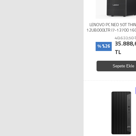
LENOVO PC NEO 50T THI
12UB000LTR I7-13700 16
UHD 770 DOS
48.633,50 
35.888,
%26
%
TL
Sepete Ekle