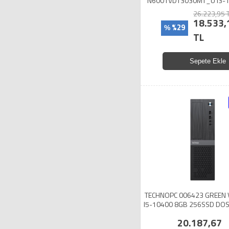
N6001VDT3030MT_U I3-
512SSD UHD 730 U
26.223,95 
18.533,
%29
%
TL
Sepete Ekle
TECHNOPC 006423 GREEN 
I5-10400 8GB 256SSD DOS 
MOUSE SET HEDİYE
20.187,67