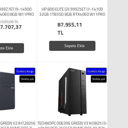
 999Z7ET I9-14900
HP 800 ELITE G9 999Z5ET I7-14700
X4060 8GB W11PRO
32GB 1TBSSD 8GB RTX4060 W11PRO
.920,06 TL
87.955,11
7.707,37
TL
Sepete Ekle
ete Ekle
Ücretsiz Kargo
Ücretsiz Kargo
Stokta yok
Stokta yok
GREEN V2 IH728256
TECHNOPC 006396 GREEN V3 IH3825 I3-