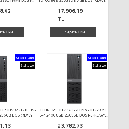
12SSD NVME DOS PC
10100 8GB 256SSD NVME DOS (KLAVYE
 SET HEDİYELİ)
MOUSE SET HEDİYELİ)
8,42
17.906,19
TL
ete Ekle
Sepete Ekle
Ücretsiz Kargo
Ücretsiz Kargo
Stokta yok
Stokta yok
F SIH5825 INTEL I5-
TECHNOPC 006414 GREEN V2 IH528256
256GB DOS (KLAVYE
I5-12400 8GB 256SSD DOS PC (KLAVYE
 HEDIYELI)
MOUSE SET HEDİYELİ)
1,13
23.782,73