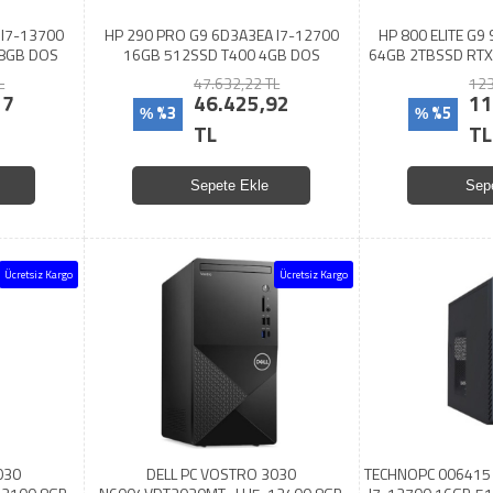
 I7-13700
HP 290 PRO G9 6D3A3EA I7-12700
HP 800 ELITE G9
 8GB DOS
16GB 512SSD T400 4GB DOS
64GB 2TBSSD RT
L
47.632,22 TL
123
27
46.425,92
11
%3
%5
%
%
TL
TL
Sepete Ekle
Sep
Ücretsiz Kargo
Ücretsiz Kargo
030
DELL PC VOSTRO 3030
TECHNOPC 006415 