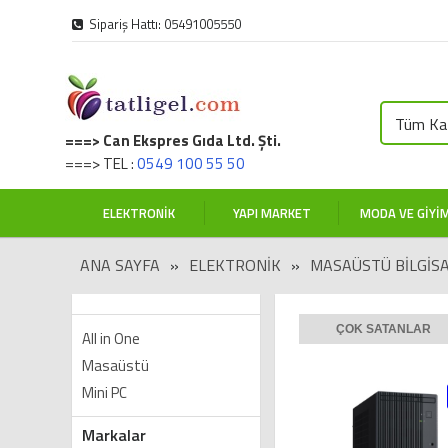
Sipariş Hattı: 05491005550
Tüm Kat
===> Can Ekspres Gıda Ltd. Şti.
===> TEL :
0549 100 55 50
ELEKTRONIK
YAPI MARKET
MODA VE GIYI
ANA SAYFA
»
ELEKTRONIK
»
MASAÜSTÜ BILGIS
ÇOK SATANLAR
All in One
Masaüstü
Mini PC
Markalar