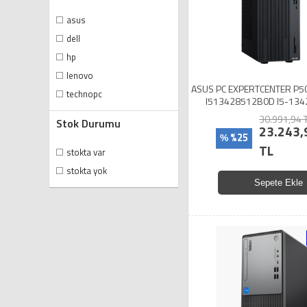
asus
dell
hp
lenovo
ASUS PC EXPERTCENTER P5
technopc
I513428512B0D I5-134
512SSD DOS
30.991,94 
Stok Durumu
23.243,
%25
%
TL
stokta var
stokta yok
Sepete Ekle