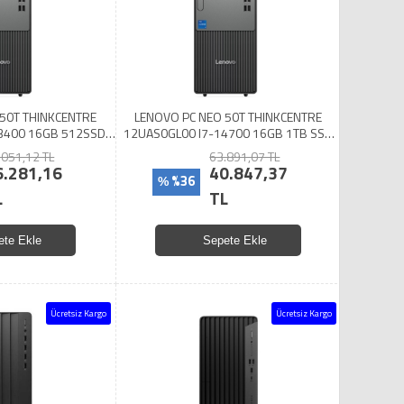
50T THINKCENTRE
LENOVO PC NEO 50T THINKCENTRE
3400 16GB 512SSD
12UAS0GL00 I7-14700 16GB 1TB SSD
OS
DOS
.051,12 TL
63.891,07 TL
6.281,16
40.847,37
%36
%
L
TL
ete Ekle
Sepete Ekle
Ücretsiz Kargo
Ücretsiz Kargo