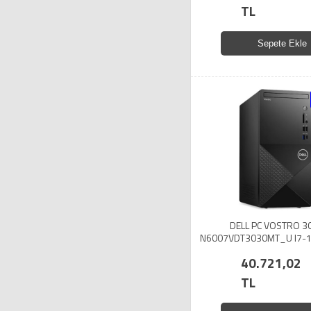
TL
Sepete Ekle
DELL PC VOSTRO 3
N6007VDT3030MT_U I7-
512SSD UHD 730 U
40.721,02
TL