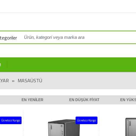
egoriler
M
AYAR
»
MASAÜSTÜ
EN YENILER
EN DÜŞÜK FIYAT
EN YÜKS
Ücretsiz Kargo
Ücretsiz Kargo