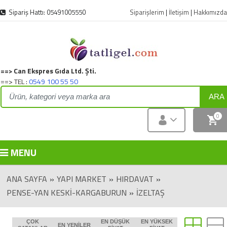
Sipariş Hattı: 05491005550
Siparişlerim
|
İletişim
|
Hakkımızda
==> Can Ekspres Gıda Ltd. Şti.
==> TEL :
0549 100 55 50
ARA
0
MENU
ANA SAYFA
»
YAPI MARKET
»
HIRDAVAT
»
PENSE-YAN KESKI-KARGABURUN
»
İZELTAŞ
ÇOK
EN DÜŞÜK
EN YÜKSEK
EN YENILER