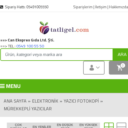
Sipariş Hattı: 05491005550
Siparişlerim
|
İletişim
|
Hakkımızda
==> Can Ekspres Gıda Ltd. Şti.
==> TEL :
0549 100 55 50
ARA
0
MENU
ANA SAYFA
»
ELEKTRONIK
»
YAZICI FOTOKOPİ
»
MÜREKKEPLİ YAZICILAR
ÇOK
EN DÜŞÜK
EN YÜKSEK
EN YENILER