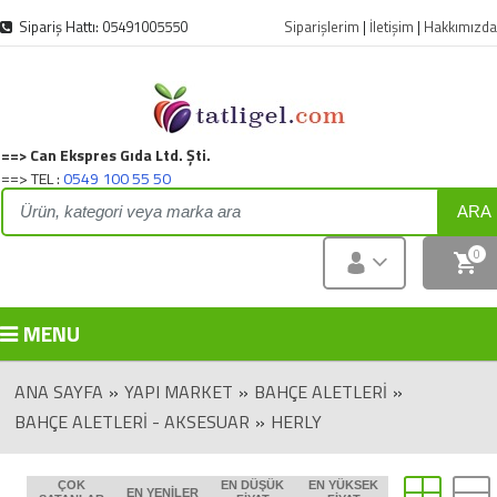
Sipariş Hattı: 05491005550
Siparişlerim
|
İletişim
|
Hakkımızda
==> Can Ekspres Gıda Ltd. Şti.
==> TEL :
0549 100 55 50
ARA
0
MENU
ANA SAYFA
»
YAPI MARKET
»
BAHÇE ALETLERI
»
BAHÇE ALETLERI - AKSESUAR
»
HERLY
ÇOK
EN DÜŞÜK
EN YÜKSEK
EN YENILER