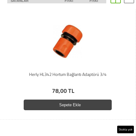
SATANLAR
FIYAT
FIYAT
Herly HL342 Hortum Bağlantı Adaptörü 3/4
78,00 TL
Sepete Ekle
Stokta yok