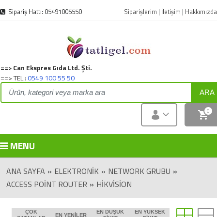
Sipariş Hattı: 05491005550
Siparişlerim
|
İletişim
|
Hakkımızda
==> Can Ekspres Gıda Ltd. Şti.
==> TEL :
0549 100 55 50
ARA
0
MENU
ANA SAYFA
»
ELEKTRONIK
»
NETWORK GRUBU
»
ACCESS POINT ROUTER
»
HIKVISION
ÇOK
EN DÜŞÜK
EN YÜKSEK
EN YENILER