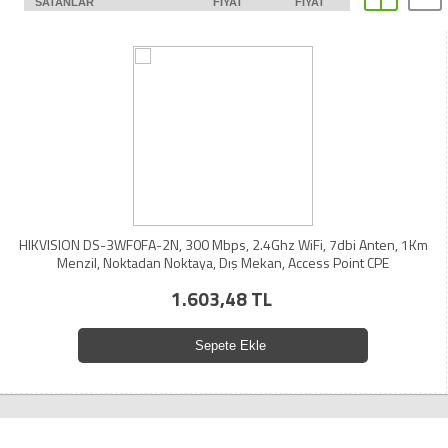
SATANLAR
FIYAT
FIYAT
HIKVISION DS-3WF0FA-2N, 300 Mbps, 2.4Ghz WiFi, 7dbi Anten, 1Km
Menzil, Noktadan Noktaya, Dış Mekan, Access Point CPE
1.603,48 TL
Sepete Ekle