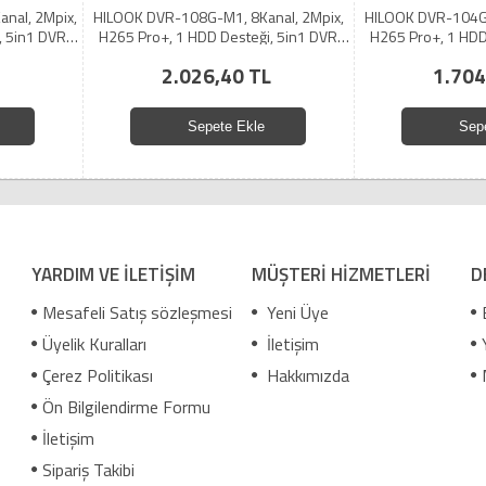
nal, 2Mpix,
HILOOK DVR-108G-M1, 8Kanal, 2Mpix,
HILOOK DVR-104G-
, 5in1 DVR
H265 Pro+, 1 HDD Desteği, 5in1 DVR
H265 Pro+, 1 HDD
Cihazı
Ci
2.026,40 TL
1.704
Sepete Ekle
Sep
YARDIM VE İLETİŞİM
MÜŞTERİ HİZMETLERİ
D
Mesafeli Satış sözleşmesi
Yeni Üye
Üyelik Kuralları
İletişim
Çerez Politikası
Hakkımızda
Ön Bilgilendirme Formu
İletişim
Sipariş Takibi