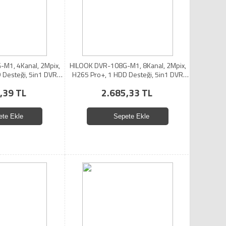
M1, 4Kanal, 2Mpix,
HILOOK DVR-108G-M1, 8Kanal, 2Mpix,
 Desteği, 5in1 DVR
H265 Pro+, 1 HDD Desteği, 5in1 DVR
hazı
Cihazı
,39 TL
2.685,33 TL
ete Ekle
Sepete Ekle