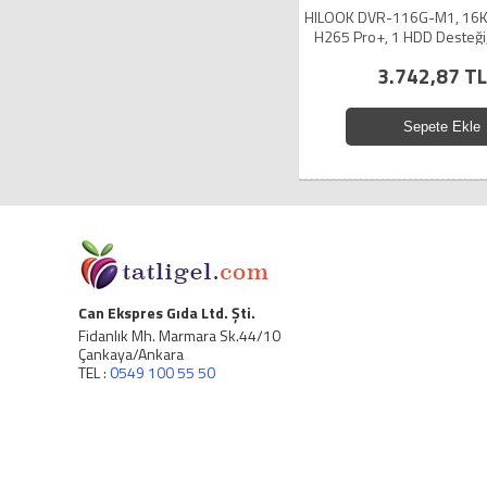
HILOOK DVR-116G-M1, 16Ka
H265 Pro+, 1 HDD Desteği
Cihazı
3.742,87 TL
Sepete Ekle
Can Ekspres Gıda Ltd. Şti.
Fidanlık Mh. Marmara Sk.44/10
Çankaya/Ankara
TEL :
0549 100 55 50