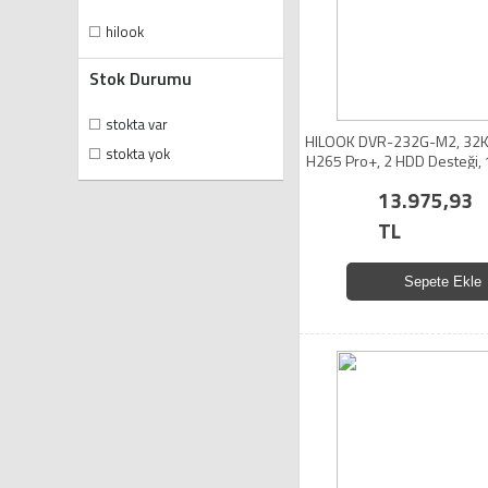
hilook
Stok Durumu
stokta var
HILOOK DVR-232G-M2, 32Ka
stokta yok
H265 Pro+, 2 HDD Desteği, 
DVR, Metal Kasa
13.975,93
TL
Sepete Ekle