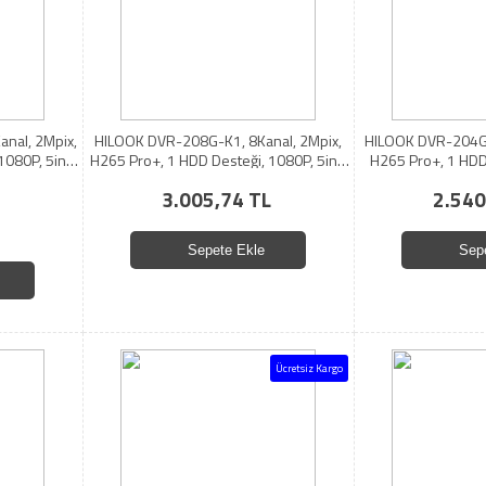
nal, 2Mpix,
HILOOK DVR-208G-K1, 8Kanal, 2Mpix,
HILOOK DVR-204G-
1080P, 5in1
H265 Pro+, 1 HDD Desteği, 1080P, 5in1
H265 Pro+, 1 HDD
DVR, Metal Kasa
Ci
3.005,74 TL
2.540
Sepete Ekle
Sep
Ücretsiz Kargo