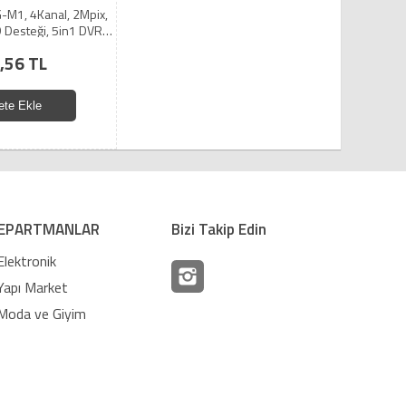
M1, 4Kanal, 2Mpix,
 Desteği, 5in1 DVR
hazı
,56 TL
ete Ekle
EPARTMANLAR
Bizi Takip Edin
Elektronik
Yapı Market
Moda ve Giyim