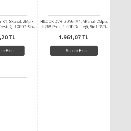
K1, 8Kanal, 2Mpix,
HILOOK DVR-204G-M1, 4Kanal, 2Mpix,
Desteği, 1080P, 5in1
H265 Pro+, 1 HDD Desteği, 5in1 DVR
etal Kasa
Cihazı
,20 TL
1.961,07 TL
ete Ekle
Sepete Ekle