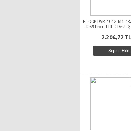
HILOOK DVR-104G-M1, 4Kan
H265 Pro+, 1 HDD Desteği
Cihazı
2.204,72 TL
Sepete Ekle