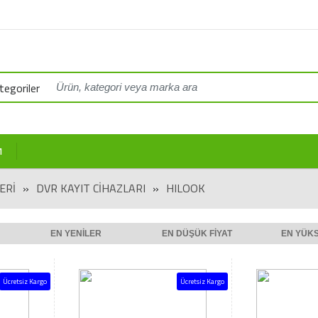
egoriler
M
ERİ
»
DVR KAYIT CİHAZLARI
»
HILOOK
EN YENILER
EN DÜŞÜK FIYAT
EN YÜKS
Ücretsiz Kargo
Ücretsiz Kargo