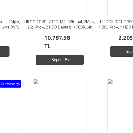
al, 2Mpix,
HILOOK DVR-232G-M2, 32Kanal, 2Mpix,
HILOOK DVR-208G-
, 5in1 DVR
H265 Pro+, 2 HDD Desteği, 1080P, 5in1
H265 Pro+, 1 HDD 
DVR, Metal Kasa
DVR, M
10.787,58
2.205
TL
Sep
Sepete Ekle
Ücretsiz Kargo