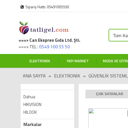
Sipariş Hattı: 05491005550
Tüm Kat
===> Can Ekspres Gıda Ltd. Şti.
===> TEL :
0549 100 55 50
ELEKTRONIK
YAPI MARKET
MODA VE GIYI
ANA SAYFA
»
ELEKTRONIK
»
GÜVENLİK SİSTEML
ÇOK SATANLAR
Dahua
HIKVISION
HILOOK
Markalar