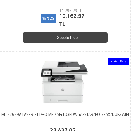
14.256,29 TL
10.162,97
%29
%
TL
Sepete Ekle
Ücretsiz Kargo
HP 2Z629A LASERJET PRO MFP M4103FDW YAZ/TAR/FOT/FAX/DUB/WIFI
23.437,05