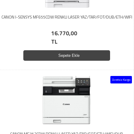
CANON I-SENSYS MF655CDW RENKLI LASER YAZ/TAR/FOT/DUB/ETH/WIFI
16.770,00
TL
Sepete Ekle
Ücretsiz Kargo
CANON MF752CDW RENKLI LASER YAZ/TAR/FOT/ETH/WIFI/DUB