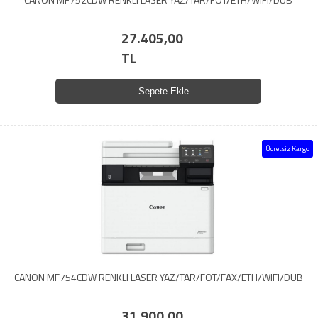
27.405,00
TL
Sepete Ekle
Ücretsiz Kargo
CANON MF754CDW RENKLI LASER YAZ/TAR/FOT/FAX/ETH/WIFI/DUB
31.900,00