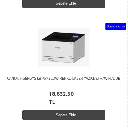
Sepete Ekle
Ücretsiz Kargo
CANON I-SENSYS LBP673CDW RENKLI LAZER YAZICI/ETH/WIFI/DUB
18.632,50
TL
Sepete Ekle