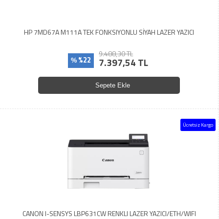
HP 7MD67A M111A TEK FONKSIYONLU SİYAH LAZER YAZICI
9.488,30 TL
%22
7.397,54 TL
%
Sepete Ekle
Ücretsiz Kargo
CANON I-SENSYS LBP631CW RENKLI LAZER YAZICI/ETH/WIFI