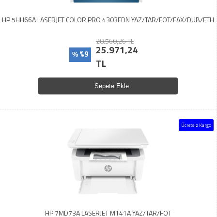
HP 5HH66A LASERJET COLOR PRO 4303FDN YAZ/TAR/FOT/FAX/DUB/ETH
28.560,26 TL
25.971,24
%9
%
TL
Sepete Ekle
Ücretsiz Kargo
HP 7MD73A LASERJET M141A YAZ/TAR/FOT