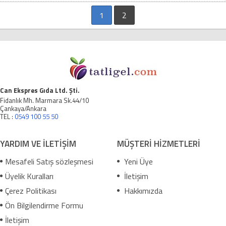
1
2
Can Ekspres Gıda Ltd. Şti.
Fidanlık Mh. Marmara Sk.44/10
Çankaya/Ankara
TEL :
0549 100 55 50
YARDIM VE İLETİŞİM
MÜŞTERİ HİZMETLERİ
Mesafeli Satış sözleşmesi
Yeni Üye
Üyelik Kuralları
İletişim
Çerez Politikası
Hakkımızda
Ön Bilgilendirme Formu
İletişim