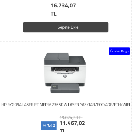
16.734,07
TL
Sepete Ekle
Ücretsiz Kargo
HP 9YG09A LASERJET MFP M236SDW LASER YAZ/TAR/FOT/ADF/ETH/WIFI
19.024,28 TL
11.467,02
%40
%
TL