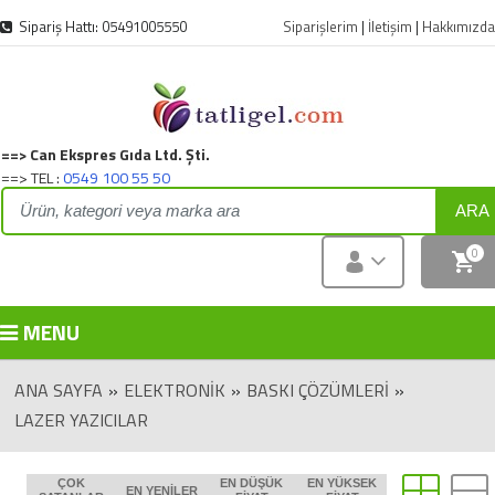
Sipariş Hattı: 05491005550
Siparişlerim
|
İletişim
|
Hakkımızda
==> Can Ekspres Gıda Ltd. Şti.
==> TEL :
0549 100 55 50
ARA
0
MENU
ANA SAYFA
»
ELEKTRONIK
»
BASKI ÇÖZÜMLERI
»
LAZER YAZICILAR
ÇOK
EN DÜŞÜK
EN YÜKSEK
EN YENILER