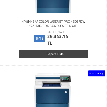
HP 5HH67A COLOR LASERJET PRO 4303FDW
YAZ/TAR/FOT/FAX/DUB/ETH/WIFI
26.939,14 TL
26.343,14
%2
%
TL
Sepete Ekle
Ücretsiz Kargo