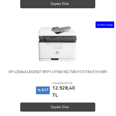
Sepete Ekle
Ücretsiz Kargo
HP 4ZB84A LASERJET MFP137FNW YAZ/TAR/FOT/FAX/ETH/WIFI
15.495,97 TL
12.928,40
%17
%
TL
Sepete Ekle