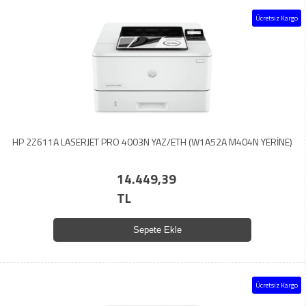
Ücretsiz Kargo
HP 2Z611A LASERJET PRO 4003N YAZ/ETH (W1A52A M404N YERİNE)
14.449,39
TL
Sepete Ekle
Ücretsiz Kargo