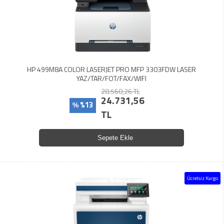
HP 499M8A COLOR LASERJET PRO MFP 3303FDW LASER
YAZ/TAR/FOT/FAX/WIFI
28.560,26 TL
24.731,56
%13
%
TL
Sepete Ekle
Ücretsiz Kargo