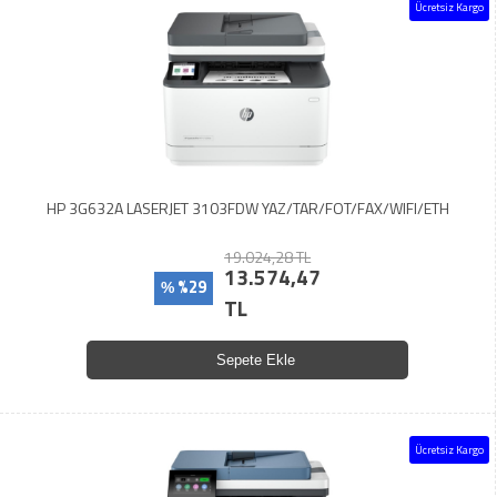
Ücretsiz Kargo
HP 3G632A LASERJET 3103FDW YAZ/TAR/FOT/FAX/WIFI/ETH
19.024,28 TL
13.574,47
%29
%
TL
Sepete Ekle
Ücretsiz Kargo