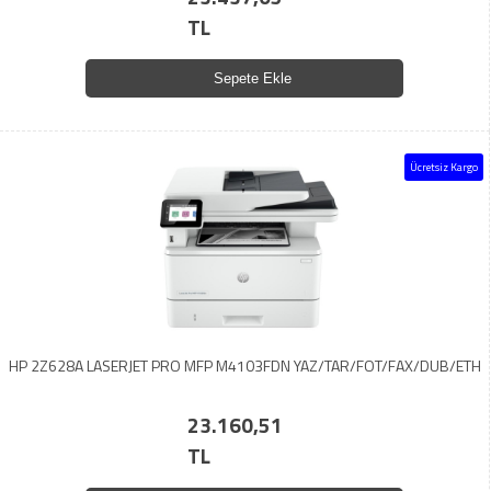
TL
Sepete Ekle
Ücretsiz Kargo
HP 2Z628A LASERJET PRO MFP M4103FDN YAZ/TAR/FOT/FAX/DUB/ETH
23.160,51
TL