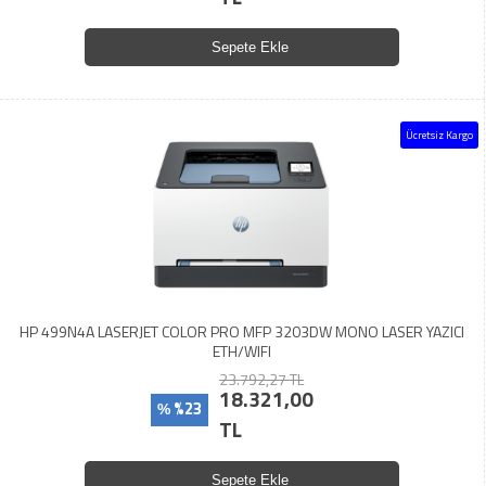
Sepete Ekle
Ücretsiz Kargo
HP 499N4A LASERJET COLOR PRO MFP 3203DW MONO LASER YAZICI
ETH/WIFI
23.792,27 TL
18.321,00
%23
%
TL
Sepete Ekle