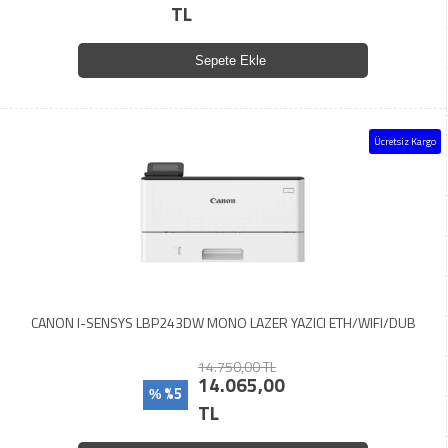
TL
Sepete Ekle
Ücretsiz Kargo
CANON I-SENSYS LBP243DW MONO LAZER YAZICI ETH/WIFI/DUB
14.750,00 TL
14.065,00
%5
%
TL