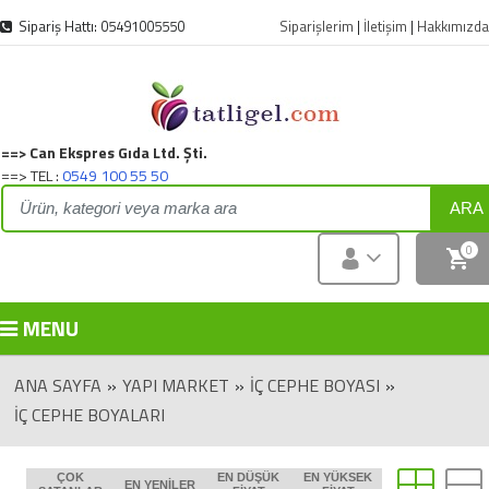
Sipariş Hattı: 05491005550
Siparişlerim
|
İletişim
|
Hakkımızda
==> Can Ekspres Gıda Ltd. Şti.
==> TEL :
0549 100 55 50
ARA
0
MENU
ANA SAYFA
»
YAPI MARKET
»
İÇ CEPHE BOYASI
»
İÇ CEPHE BOYALARI
ÇOK
EN DÜŞÜK
EN YÜKSEK
EN YENILER