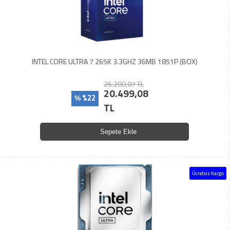
INTEL CORE ULTRA 7 265K 3.3GHZ 36MB 1851P (BOX)
26.280,87 TL
20.499,08
%22
%
TL
Sepete Ekle
Ücretsiz Kargo