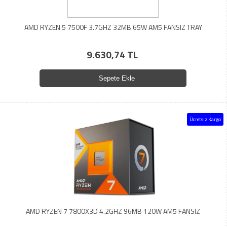
AMD RYZEN 5 7500F 3.7GHZ 32MB 65W AM5 FANSIZ TRAY
9.630,74 TL
Sepete Ekle
Ücretsiz Kargo
AMD RYZEN 7 7800X3D 4.2GHZ 96MB 120W AM5 FANSIZ