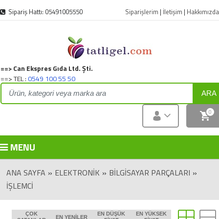
Sipariş Hattı: 05491005550
Siparişlerim
|
İletişim
|
Hakkımızda
==> Can Ekspres Gıda Ltd. Şti.
==> TEL :
0549 100 55 50
ARA
0
MENU
ANA SAYFA
»
ELEKTRONIK
»
BILGISAYAR PARÇALARI
»
İŞLEMCI
ÇOK
EN DÜŞÜK
EN YÜKSEK
EN YENILER