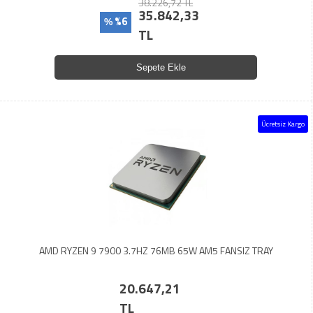
38.226,72 TL
35.842,33
%6
%
TL
Sepete Ekle
Ücretsiz Kargo
AMD RYZEN 9 7900 3.7HZ 76MB 65W AM5 FANSIZ TRAY
20.647,21
TL