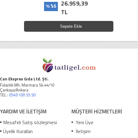
26.959,39
%6
%
TL
Sepete Ekle
Can Ekspres Gıda Ltd. Şti.
Fidanlık Mh. Marmara Sk.44/10
Çankaya/Ankara
TEL :
0549 100 55 50
YARDIM VE İLETİŞİM
MÜŞTERİ HİZMETLERİ
Mesafeli Satış sözleşmesi
Yeni Üye
Üyelik Kuralları
İletişim