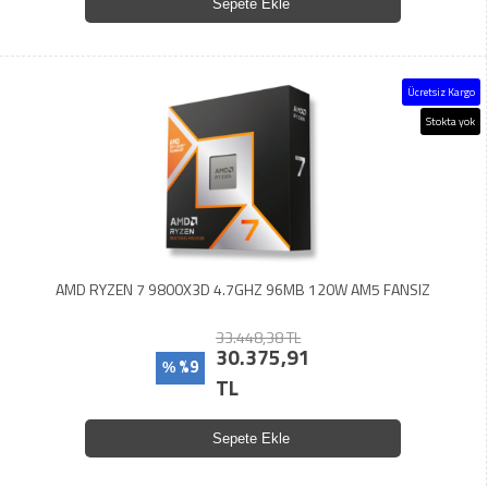
Sepete Ekle
Ücretsiz Kargo
Stokta yok
AMD RYZEN 7 9800X3D 4.7GHZ 96MB 120W AM5 FANSIZ
33.448,38 TL
30.375,91
%9
%
TL
Sepete Ekle