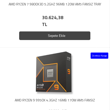
AMD RYZEN 7 9800X3D 5.2GHZ 96MB 120W AM5 FANSIZ TRAY
30.624,38
TL
Sepete Ekle
Ücretsiz Kargo
AMD RYZEN 9 9950X 4.3GHZ 16MB 170W AM5 FANSIZ