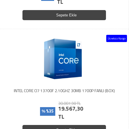
TL
Sepete Ekle
Ücretsiz Kargo
INTEL CORE CI7 13700F 2.10GHZ 30MB 1700P FANLI (BOX)
30.007,98 TL
19.567,30
%35
%
TL