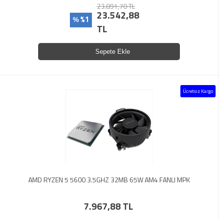
23.891,70 TL
23.542,88
%1
%
TL
Sepete Ekle
Ücretsiz Kargo
AMD RYZEN 5 5600 3.5GHZ 32MB 65W AM4 FANLI MPK
7.967,88 TL