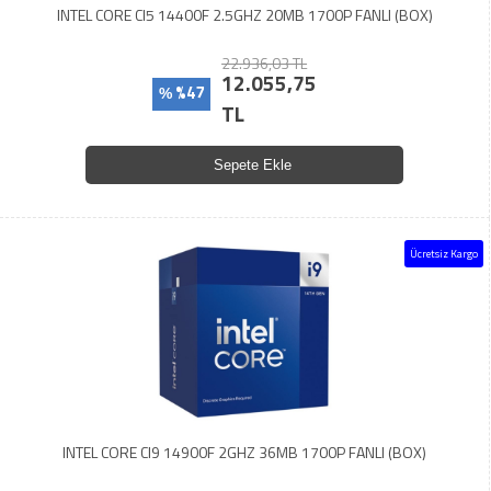
INTEL CORE CI5 14400F 2.5GHZ 20MB 1700P FANLI (BOX)
22.936,03 TL
12.055,75
%47
%
TL
Sepete Ekle
Ücretsiz Kargo
INTEL CORE CI9 14900F 2GHZ 36MB 1700P FANLI (BOX)