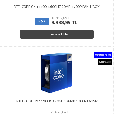
INTEL CORE CI5 14400 4.60GHZ 20MB 1700P FANLI (BOX)
18.157,69 TL
%45
9.938,95 TL
%
Sepete Ekle
Ücretsiz Kargo
Stokta yok
INTEL CORE CI9 14900K 3.20GHZ 36MB 1700P FANSIZ
28.670,04 TL