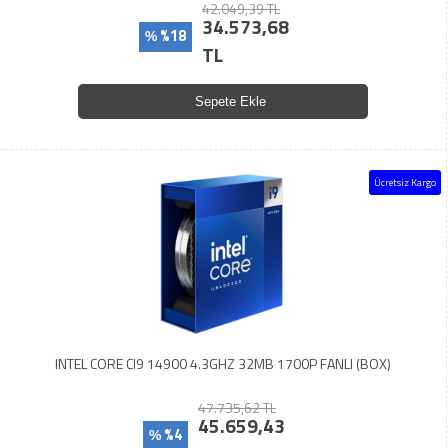
42.049,39 TL
34.573,68
%18
%
TL
Sepete Ekle
Ücretsiz Kargo
INTEL CORE CI9 14900 4.3GHZ 32MB 1700P FANLI (BOX)
47.735,62 TL
45.659,43
%4
%