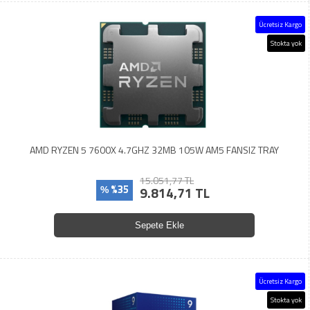
Ücretsiz Kargo
Stokta yok
AMD RYZEN 5 7600X 4.7GHZ 32MB 105W AM5 FANSIZ TRAY
15.051,77 TL
%35
9.814,71 TL
%
Sepete Ekle
Ücretsiz Kargo
Stokta yok