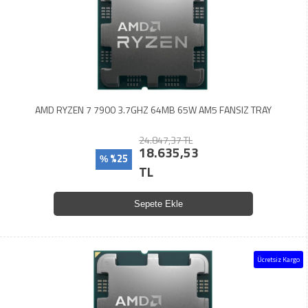
AMD RYZEN 7 7900 3.7GHZ 64MB 65W AM5 FANSIZ TRAY
24.847,37 TL
18.635,53
%25
%
TL
Sepete Ekle
Ücretsiz Kargo