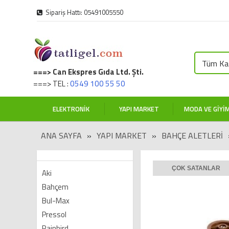
Sipariş Hattı: 05491005550
Tüm Kat
===> Can Ekspres Gıda Ltd. Şti.
===> TEL :
0549 100 55 50
ELEKTRONIK
YAPI MARKET
MODA VE GIYI
ANA SAYFA
»
YAPI MARKET
»
BAHÇE ALETLERI
ÇOK SATANLAR
Aki
Bahçem
Bul-Max
Pressol
Rainbird