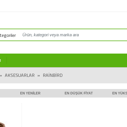
egoriler
M
»
AKSESUARLAR
»
RAINBIRD
EN YENILER
EN DÜŞÜK FIYAT
EN YÜKS