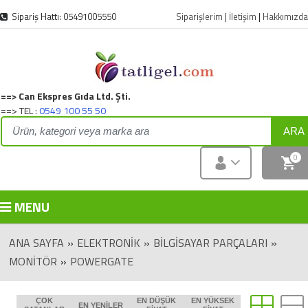
Sipariş Hattı: 05491005550
Siparişlerim
|
İletişim
|
Hakkımızda
==> Can Ekspres Gıda Ltd. Şti.
==> TEL :
0549 100 55 50
ARA
0
MENU
ANA SAYFA
»
ELEKTRONIK
»
BİLGİSAYAR PARÇALARI
»
MONITÖR
»
POWERGATE
ÇOK
EN DÜŞÜK
EN YÜKSEK
EN YENILER