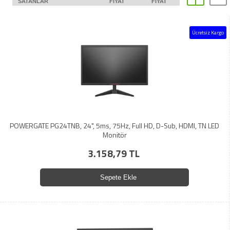
SATANLAR
FIYAT
FIYAT
Ücretsiz Kargo
POWERGATE PG24TNB, 24", 5ms, 75Hz, Full HD, D-Sub, HDMI, TN LED
Monitör
3.158,79 TL
Sepete Ekle