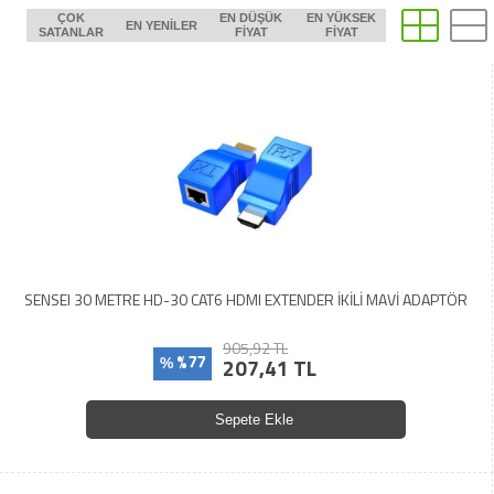
ÇOK
EN DÜŞÜK
EN YÜKSEK
EN YENILER
SATANLAR
FIYAT
FIYAT
SENSEI 30 METRE HD-30 CAT6 HDMI EXTENDER İKİLİ MAVİ ADAPTÖR
905,92 TL
%77
207,41 TL
%
Sepete Ekle