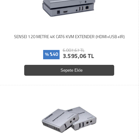
SENSEI 120 METRE 4K CAT6 KVM EXTENDER (HDMI+USB+IR)
6.007,67 TL
%40
3.595,06 TL
%
Sepete Ekle