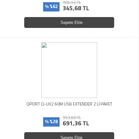
905,92 TL
%62
345,68 TL
%
Sepete Ekle
QPORT Q-UX2 60M USB EXTENDER 2 Lİ PAKET
953,60 TL
%28
691,36 TL
%
Sepete Ekle