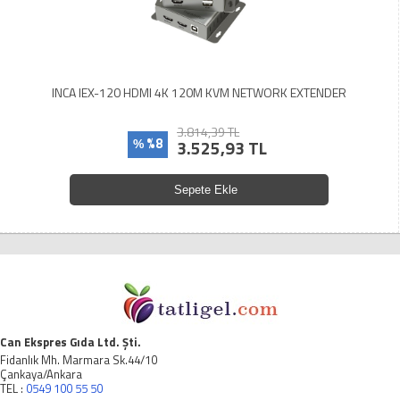
INCA IEX-120 HDMI 4K 120M KVM NETWORK EXTENDER
3.814,39 TL
%8
3.525,93 TL
%
Sepete Ekle
Can Ekspres Gıda Ltd. Şti.
Fidanlık Mh. Marmara Sk.44/10
Çankaya/Ankara
TEL :
0549 100 55 50