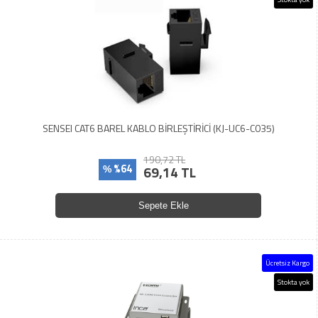
SENSEI CAT6 BAREL KABLO BİRLEŞTİRİCİ (KJ-UC6-C035)
190,72 TL
%64
69,14 TL
%
Sepete Ekle
Ücretsiz Kargo
Stokta yok