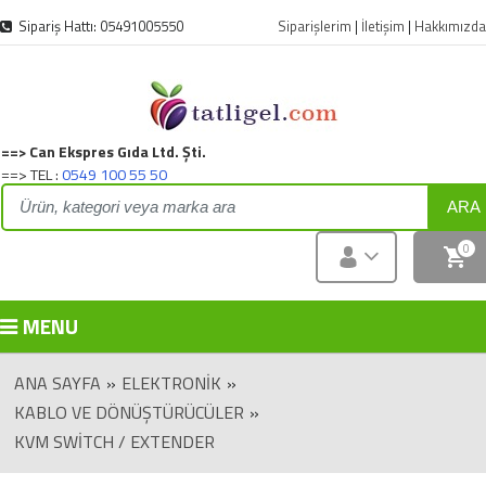
Sipariş Hattı: 05491005550
Siparişlerim
|
İletişim
|
Hakkımızda
==> Can Ekspres Gıda Ltd. Şti.
==> TEL :
0549 100 55 50
ARA
0
MENU
ANA SAYFA
»
ELEKTRONIK
»
KABLO VE DÖNÜŞTÜRÜCÜLER
»
KVM SWITCH / EXTENDER