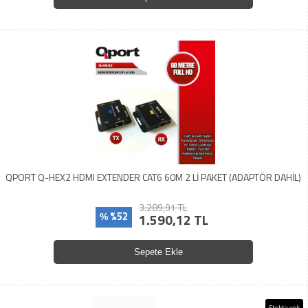
QPORT Q-HEX2 HDMI EXTENDER CAT6 60M 2 Lİ PAKET (ADAPTÖR DAHİL)
3.289,91 TL
%52
1.590,12 TL
%
Sepete Ekle
Stokta yok