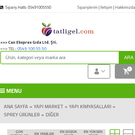
Sipariş Hattı: 05491005550
Siparişlerim
|
İletişim
|
Hakkımızda
==> Can Ekspres Gıda Ltd. Şti.
==> TEL :
0549 100 55 50
ARA
0
MENU
ANA SAYFA
»
YAPI MARKET
»
YAPI KIMYASALLARI
»
SPREY ÜRÜNLER
»
DIĞER
ÇOK
EN DÜŞÜK
EN YÜKSEK
EN YENILER