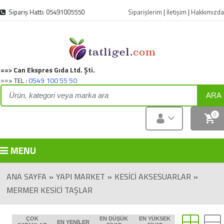
Sipariş Hattı: 05491005550
Siparişlerim
|
İletişim
|
Hakkımızda
==> Can Ekspres Gıda Ltd. Şti.
==> TEL :
0549 100 55 50
ARA
0
MENU
ANA SAYFA
»
YAPI MARKET
»
KESICI AKSESUARLAR
»
MERMER KESICI TAŞLAR
ÇOK
EN DÜŞÜK
EN YÜKSEK
EN YENILER