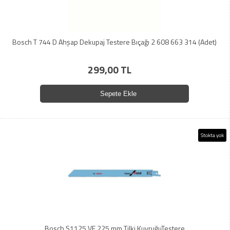
Bosch T 744 D Ahşap Dekupaj Testere Bıçağı 2 608 663 314 (Adet)
299,00 TL
Sepete Ekle
Stokta yok
Bosch S1125 VF 225 mm Tilki KuyruğuTestere