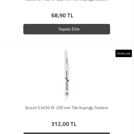
68,90 TL
Sepete Ekle
Stokta yok
Bosch S3456 XF 200 mm Tilki Kuyruğu Testere
312,00 TL