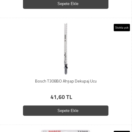
Sepete Ekle
Stokta yok
Bosch T308BO Ahşap Dekupaj Ucu
41,60 TL
Sepete Ekle