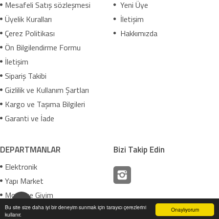
Mesafeli Satış sözleşmesi
Yeni Üye
Üyelik Kuralları
İletişim
Çerez Politikası
Hakkımızda
Ön Bilgilendirme Formu
İletişim
Sipariş Takibi
Gizlilik ve Kullanım Şartları
Kargo ve Taşıma Bilgileri
Garanti ve İade
DEPARTMANLAR
Bizi Takip Edin
Elektronik
Yapı Market
Moda ve Giyim
Bu site size daha iyi bir deneyim sunmak için tarayıcı çerezlerini
Onaylıyorum
ShopPHP
| v5
kullanır.