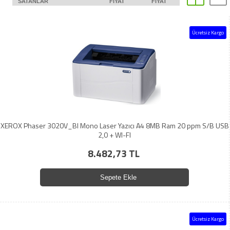
SATANLAR
FIYAT
FIYAT
Ücretsiz Kargo
XEROX Phaser 3020V_BI Mono Laser Yazıcı A4 8MB Ram 20 ppm S/B USB
2,0 + WI-FI
8.482,73 TL
Sepete Ekle
Ücretsiz Kargo