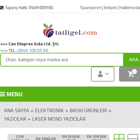
Sipariş Hattı: 05491005550
Siparişlerim
|
İletişim
|
Hakkımızda
==> Can Ekspres Gıda Ltd. Şti.
==> TEL :
0549 100 55 50
ARA
0
MENU
ANA SAYFA
»
ELEKTRONIK
»
BASKI ÜRÜNLERI
»
YAZICILAR
»
LASER MONO YAZICILAR
ÇOK
EN DÜŞÜK
EN YÜKSEK
EN YENILER