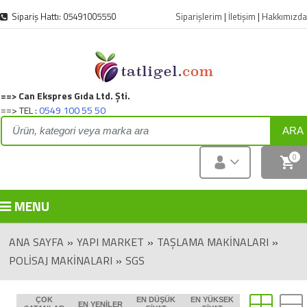
Sipariş Hattı: 05491005550
Siparişlerim
|
İletişim
|
Hakkımızda
==> Can Ekspres Gıda Ltd. Şti.
==> TEL :
0549 100 55 50
ARA
0
MENU
ANA SAYFA
»
YAPI MARKET
»
TAŞLAMA MAKINALARI
»
POLISAJ MAKINALARI
»
SGS
ÇOK
EN DÜŞÜK
EN YÜKSEK
EN YENILER